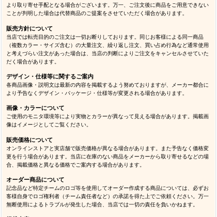
より取り寄せ手配となる場合がございます。万一、ご注文後に商品をご用意できない
ことが判明した場合は代替商品のご提案をさせていただく場合があります。
販売方針について
当店では転売目的のご注文は一切お断りしております。同じお客様による同一商品
（複数カラー・サイズ含む）の大量注文、繰り返し注文、買い占め行為など通常使用
と考えづらい注文があった場合は、当店の判断によりご注文をキャンセルさせていた
だく場合があります。
デザイン・仕様等に関するご案内
各商品画像・説明文は最新の内容を掲載するよう努めておりますが、メーカー都合に
より予告なくデザイン・パッケージ・仕様等が変更される場合があります。
画像・カラーについて
ご使用のモニタ環境等により実物とカラーが異なって見える場合があります。掲載画
像はイメージとしてご覧ください。
販売価格について
オンラインストアと実店舗で販売価格が異なる場合があります。また予告なく価格変
更を行う場合があります。当店に在庫のない商品をメーカーから取り寄せるなどの場
合、掲載価格と異なる価格でご案内する場合があります。
オーダー商品について
記念品など特定チームのロゴ等を使用してオーダー作成する商品については、必ずお
客様自身でロゴ権利者（チーム責任者など）の承諾を得た上でご依頼ください。万一
無断使用によるトラブルが発生した場合、当店では一切の責任を負いかねます。