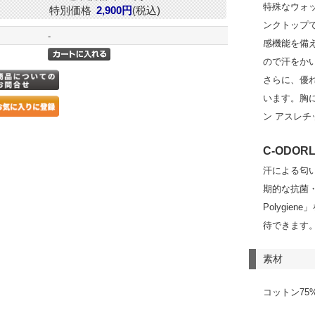
特殊なウォ
特別価格
2,900円
(税込)
ンクトップ
-
感機能を備
ので汗をか
さらに、優
います。胸に「
ン アスレ
C-ODORL
汗による匂
期的な抗菌・防
Polygi
待できます
素材
コットン75