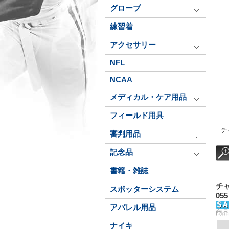
グローブ
練習着
アクセサリー
NFL
NCAA
メディカル・ケア用品
フィールド用具
チ
審判用品
記念品
書籍・雑誌
チャ
スポッターシステム
05
アパレル用品
商品
ナイキ