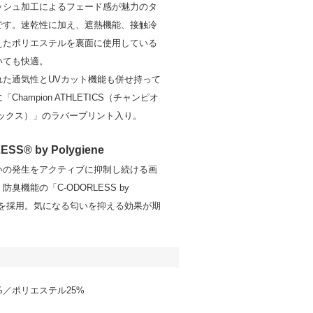
ッシュ加工によるフェード感が魅力のタ
です。速乾性に加え、遮熱機能、接触冷
えたポリエステルを裏面に使用している
いても快適。
れた通気性とUVカット機能も併せ持って
Champion ATHLETICS（チャンピオ
チックス）」のラバープリント入り。
ESS® by Polygiene
いの発生をアクティブに抑制し続ける画
臭機能の「C-ODORLESS by
ene」を採用。気になる匂いを抑える効果が期
。
%／ポリエステル25%