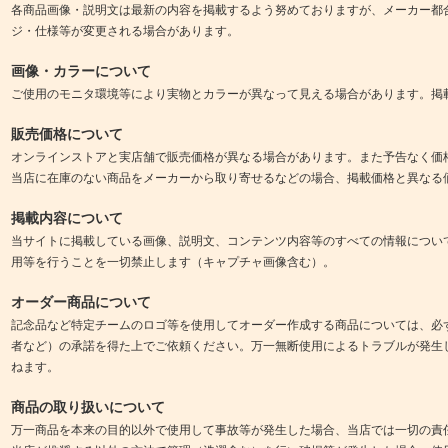
各商品画像・説明文は最新の内容を掲載するよう努めておりますが、メーカー都
ジ・仕様等が変更される場合があります。
画像・カラーについて
ご使用のモニタ環境等により実物とカラーが異なって見える場合があります。掲
販売価格について
オンラインストアと実店舗で販売価格が異なる場合があります。また予告なく価
当店に在庫のない商品をメーカーから取り寄せるなどの場合、掲載価格と異なる
掲載内容について
当サイトに掲載している画像、説明文、コンテンツ内容等のすべての情報につい
用等を行うことを一切禁止します（キャプチャ画像含む）。
オーダー商品について
記念品など特定チームのロゴ等を使用してオーダー作成する商品については、必
者など）の承諾を得た上でご依頼ください。万一無断使用によるトラブルが発生
ねます。
商品の取り扱いについて
万一商品を本来の目的以外で使用して事故等が発生した場合、当店では一切の責