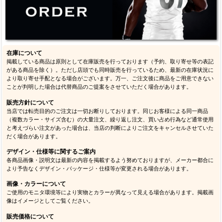
在庫について
掲載している商品は原則として在庫販売を行っております（予約、取り寄せ等の表記
がある商品を除く）。ただし店頭でも同時販売を行っているため、最新の在庫状況に
より取り寄せ手配となる場合がございます。万一、ご注文後に商品をご用意できない
ことが判明した場合は代替商品のご提案をさせていただく場合があります。
販売方針について
当店では転売目的のご注文は一切お断りしております。同じお客様による同一商品
（複数カラー・サイズ含む）の大量注文、繰り返し注文、買い占め行為など通常使用
と考えづらい注文があった場合は、当店の判断によりご注文をキャンセルさせていた
だく場合があります。
デザイン・仕様等に関するご案内
各商品画像・説明文は最新の内容を掲載するよう努めておりますが、メーカー都合に
より予告なくデザイン・パッケージ・仕様等が変更される場合があります。
画像・カラーについて
ご使用のモニタ環境等により実物とカラーが異なって見える場合があります。掲載画
像はイメージとしてご覧ください。
販売価格について