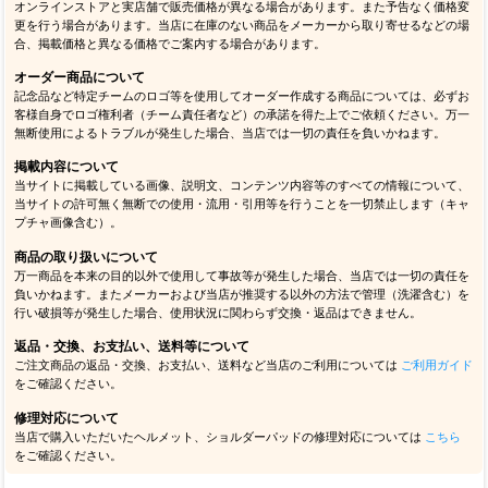
オンラインストアと実店舗で販売価格が異なる場合があります。また予告なく価格変
更を行う場合があります。当店に在庫のない商品をメーカーから取り寄せるなどの場
合、掲載価格と異なる価格でご案内する場合があります。
オーダー商品について
記念品など特定チームのロゴ等を使用してオーダー作成する商品については、必ずお
客様自身でロゴ権利者（チーム責任者など）の承諾を得た上でご依頼ください。万一
無断使用によるトラブルが発生した場合、当店では一切の責任を負いかねます。
掲載内容について
当サイトに掲載している画像、説明文、コンテンツ内容等のすべての情報について、
当サイトの許可無く無断での使用・流用・引用等を行うことを一切禁止します（キャ
プチャ画像含む）。
商品の取り扱いについて
万一商品を本来の目的以外で使用して事故等が発生した場合、当店では一切の責任を
負いかねます。またメーカーおよび当店が推奨する以外の方法で管理（洗濯含む）を
行い破損等が発生した場合、使用状況に関わらず交換・返品はできません。
返品・交換、お支払い、送料等について
ご注文商品の返品・交換、お支払い、送料など当店のご利用については
ご利用ガイド
をご確認ください。
修理対応について
当店で購入いただいたヘルメット、ショルダーパッドの修理対応については
こちら
をご確認ください。