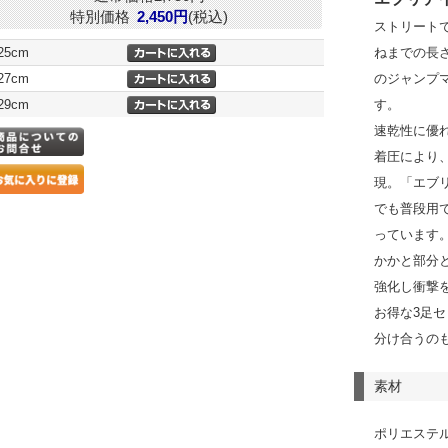
特別価格
2,450円
(税込)
ストリート
-25cm
ねまでの長
-27cm
のジャンプ
-29cm
す。
速乾性に優
着圧により
現。「エブ
でも普段用
っています
かかと部分
強化し衝撃
お得な3足
分け合うの
素材
ポリエステル