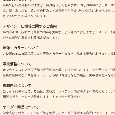
当店では転売目的のご注文は一切お断りしております。同じお客様による同一商
文、繰り返し注文、買い占め行為など通常使用と考えづらい注文があった場合は
させていただく場合があります。
デザイン・仕様等に関するご案内
各商品画像・説明文は最新の内容を掲載するよう努めておりますが、メーカー都
ジ・仕様等が変更される場合があります。
画像・カラーについて
ご使用のモニタ環境等により実物とカラーが異なって見える場合があります。掲
販売価格について
オンラインストアと実店舗で販売価格が異なる場合があります。また予告なく価
当店に在庫のない商品をメーカーから取り寄せるなどの場合、掲載価格と異なる
掲載内容について
当サイトに掲載している画像、説明文、コンテンツ内容等のすべての情報につい
用等を行うことを一切禁止します（キャプチャ画像含む）。
オーダー商品について
記念品など特定チームのロゴ等を使用してオーダー作成する商品については、必