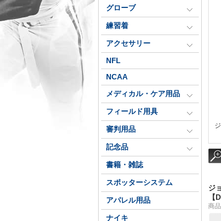
グローブ
練習着
アクセサリー
NFL
NCAA
メディカル・ケア用品
フィールド用具
ジ
審判用品
記念品
書籍・雑誌
スポッターシステム
ジ
【D
アパレル用品
商品
ナイキ