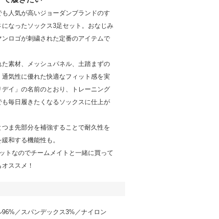
でも人気が高いジョーダンブランドのす
さになったソックス3足セット。おなじみ
マンロゴが刺繍された定番のアイテムで
れた素材、メッシュパネル、土踏まずの
、通気性に優れた快適なフィット感を実
リデイ」の名前のとおり、トレーニング
でも毎日履きたくなるソックスに仕上が
。
とつま先部分を補強することで耐久性を
を緩和する機能性も。
セットなのでチームメイトと一緒に買って
もオススメ！
96%／スパンデックス3%／ナイロン