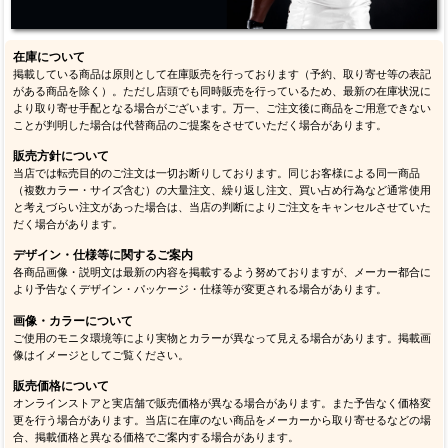
在庫について
掲載している商品は原則として在庫販売を行っております（予約、取り寄せ等の表記
がある商品を除く）。ただし店頭でも同時販売を行っているため、最新の在庫状況に
より取り寄せ手配となる場合がございます。万一、ご注文後に商品をご用意できない
ことが判明した場合は代替商品のご提案をさせていただく場合があります。
販売方針について
当店では転売目的のご注文は一切お断りしております。同じお客様による同一商品
（複数カラー・サイズ含む）の大量注文、繰り返し注文、買い占め行為など通常使用
と考えづらい注文があった場合は、当店の判断によりご注文をキャンセルさせていた
だく場合があります。
デザイン・仕様等に関するご案内
各商品画像・説明文は最新の内容を掲載するよう努めておりますが、メーカー都合に
より予告なくデザイン・パッケージ・仕様等が変更される場合があります。
画像・カラーについて
ご使用のモニタ環境等により実物とカラーが異なって見える場合があります。掲載画
像はイメージとしてご覧ください。
販売価格について
オンラインストアと実店舗で販売価格が異なる場合があります。また予告なく価格変
更を行う場合があります。当店に在庫のない商品をメーカーから取り寄せるなどの場
合、掲載価格と異なる価格でご案内する場合があります。