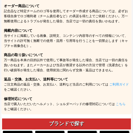
オーダー商品について
記念品など特定チームのロゴ等を使用してオーダー作成する商品については、必ずお
客様自身でロゴ権利者（チーム責任者など）の承諾を得た上でご依頼ください。万一
無断使用によるトラブルが発生した場合、当店では一切の責任を負いかねます。
掲載内容について
当サイトに掲載している画像、説明文、コンテンツ内容等のすべての情報について、
当サイトの許可無く無断での使用・流用・引用等を行うことを一切禁止します（キャ
プチャ画像含む）。
商品の取り扱いについて
万一商品を本来の目的以外で使用して事故等が発生した場合、当店では一切の責任を
負いかねます。またメーカーおよび当店が推奨する以外の方法で管理（洗濯含む）を
行い破損等が発生した場合、使用状況に関わらず交換・返品はできません。
返品・交換、お支払い、送料等について
ご注文商品の返品・交換、お支払い、送料など当店のご利用については
ご利用ガイド
をご確認ください。
修理対応について
当店で購入いただいたヘルメット、ショルダーパッドの修理対応については
こちら
をご確認ください。
ブランドで探す