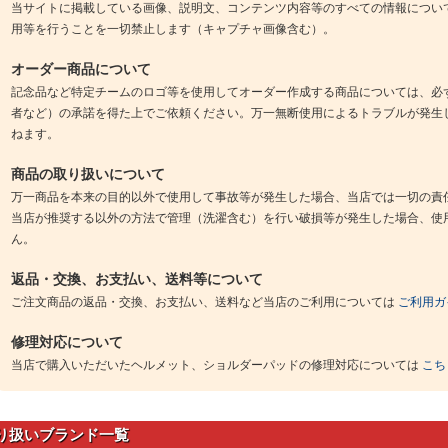
当サイトに掲載している画像、説明文、コンテンツ内容等のすべての情報につい
用等を行うことを一切禁止します（キャプチャ画像含む）。
オーダー商品について
記念品など特定チームのロゴ等を使用してオーダー作成する商品については、必
者など）の承諾を得た上でご依頼ください。万一無断使用によるトラブルが発生
ねます。
商品の取り扱いについて
万一商品を本来の目的以外で使用して事故等が発生した場合、当店では一切の責
当店が推奨する以外の方法で管理（洗濯含む）を行い破損等が発生した場合、使
ん。
返品・交換、お支払い、送料等について
ご注文商品の返品・交換、お支払い、送料など当店のご利用については
ご利用ガ
修理対応について
当店で購入いただいたヘルメット、ショルダーパッドの修理対応については
こち
り扱いブランド一覧