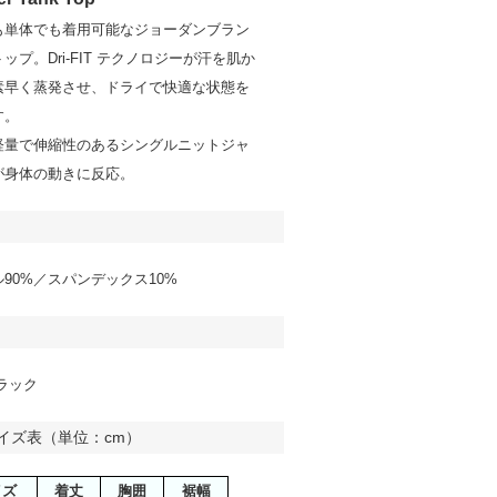
も単体でも着用可能なジョーダンブラン
ップ。Dri-FIT テクノロジーが汗を肌か
素早く蒸発させ、ドライで快適な状態を
す。
軽量で伸縮性のあるシングルニットジャ
が身体の動きに反応。
90%／スパンデックス10%
ラック
イズ表（単位：cm）
イズ
着丈
胸囲
裾幅