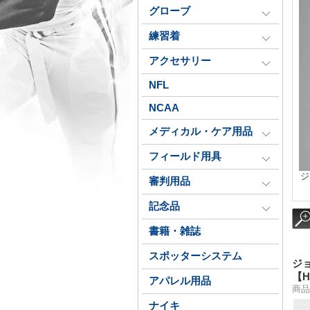
グローブ
練習着
アクセサリー
NFL
NCAA
メディカル・ケア用品
フィールド用具
ジ
審判用品
記念品
書籍・雑誌
スポッターシステム
ジョ
【H
アパレル用品
商品
ナイキ