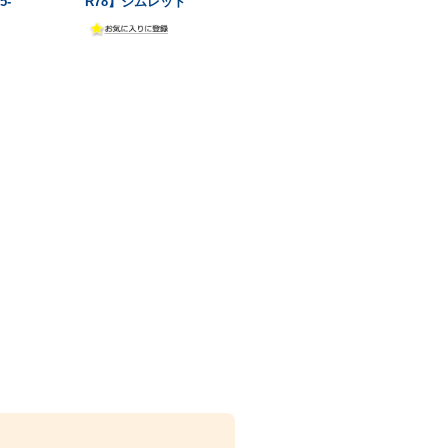
5-
R78】ジムレッド