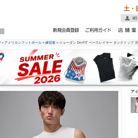
土・
P
>
アメリカンフットボール
>
練習着
> ジョーダン Dri-FIT ベースレイヤー タンクトップ【
ア