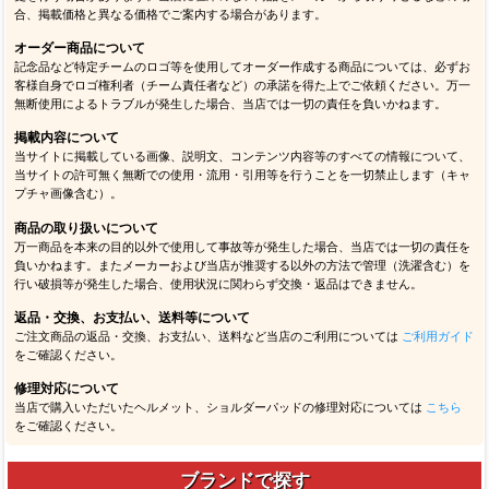
合、掲載価格と異なる価格でご案内する場合があります。
オーダー商品について
記念品など特定チームのロゴ等を使用してオーダー作成する商品については、必ずお
客様自身でロゴ権利者（チーム責任者など）の承諾を得た上でご依頼ください。万一
無断使用によるトラブルが発生した場合、当店では一切の責任を負いかねます。
掲載内容について
当サイトに掲載している画像、説明文、コンテンツ内容等のすべての情報について、
当サイトの許可無く無断での使用・流用・引用等を行うことを一切禁止します（キャ
プチャ画像含む）。
商品の取り扱いについて
万一商品を本来の目的以外で使用して事故等が発生した場合、当店では一切の責任を
負いかねます。またメーカーおよび当店が推奨する以外の方法で管理（洗濯含む）を
行い破損等が発生した場合、使用状況に関わらず交換・返品はできません。
返品・交換、お支払い、送料等について
ご注文商品の返品・交換、お支払い、送料など当店のご利用については
ご利用ガイド
をご確認ください。
修理対応について
当店で購入いただいたヘルメット、ショルダーパッドの修理対応については
こちら
をご確認ください。
ブランドで探す