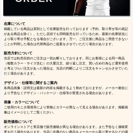
在庫について
掲載している商品は原則として在庫販売を行っております（予約、取り寄せ等の表記
がある商品を除く）。ただし店頭でも同時販売を行っているため、最新の在庫状況に
より取り寄せ手配となる場合がございます。万一、ご注文後に商品をご用意できない
ことが判明した場合は代替商品のご提案をさせていただく場合があります。
販売方針について
当店では転売目的のご注文は一切お断りしております。同じお客様による同一商品
（複数カラー・サイズ含む）の大量注文、繰り返し注文、買い占め行為など通常使用
と考えづらい注文があった場合は、当店の判断によりご注文をキャンセルさせていた
だく場合があります。
デザイン・仕様等に関するご案内
各商品画像・説明文は最新の内容を掲載するよう努めておりますが、メーカー都合に
より予告なくデザイン・パッケージ・仕様等が変更される場合があります。
画像・カラーについて
ご使用のモニタ環境等により実物とカラーが異なって見える場合があります。掲載画
像はイメージとしてご覧ください。
販売価格について
オンラインストアと実店舗で販売価格が異なる場合があります。また予告なく価格変
更を行う場合があります。当店に在庫のない商品をメーカーから取り寄せるなどの場