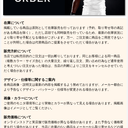
在庫について
掲載している商品は原則として在庫販売を行っております（予約、取り寄せ等の表記
がある商品を除く）。ただし店頭でも同時販売を行っているため、最新の在庫状況に
より取り寄せ手配となる場合がございます。万一、ご注文後に商品をご用意できない
ことが判明した場合は代替商品のご提案をさせていただく場合があります。
販売方針について
当店では転売目的のご注文は一切お断りしております。同じお客様による同一商品
（複数カラー・サイズ含む）の大量注文、繰り返し注文、買い占め行為など通常使用
と考えづらい注文があった場合は、当店の判断によりご注文をキャンセルさせていた
だく場合があります。
デザイン・仕様等に関するご案内
各商品画像・説明文は最新の内容を掲載するよう努めておりますが、メーカー都合に
より予告なくデザイン・パッケージ・仕様等が変更される場合があります。
画像・カラーについて
ご使用のモニタ環境等により実物とカラーが異なって見える場合があります。掲載画
像はイメージとしてご覧ください。
販売価格について
オンラインストアと実店舗で販売価格が異なる場合があります。また予告なく価格変
更を行う場合があります。当店に在庫のない商品をメーカーから取り寄せるなどの場