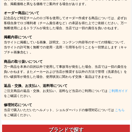
合、掲載価格と異なる価格でご案内する場合があります。
オーダー商品について
記念品など特定チームのロゴ等を使用してオーダー作成する商品については、必ずお
客様自身でロゴ権利者（チーム責任者など）の承諾を得た上でご依頼ください。万一
無断使用によるトラブルが発生した場合、当店では一切の責任を負いかねます。
掲載内容について
当サイトに掲載している画像、説明文、コンテンツ内容等のすべての情報について、
当サイトの許可無く無断での使用・流用・引用等を行うことを一切禁止します（キャ
プチャ画像含む）。
商品の取り扱いについて
万一商品を本来の目的以外で使用して事故等が発生した場合、当店では一切の責任を
負いかねます。またメーカーおよび当店が推奨する以外の方法で管理（洗濯含む）を
行い破損等が発生した場合、使用状況に関わらず交換・返品はできません。
返品・交換、お支払い、送料等について
ご注文商品の返品・交換、お支払い、送料など当店のご利用については
ご利用ガイド
をご確認ください。
修理対応について
当店で購入いただいたヘルメット、ショルダーパッドの修理対応については
こちら
をご確認ください。
ブランドで探す