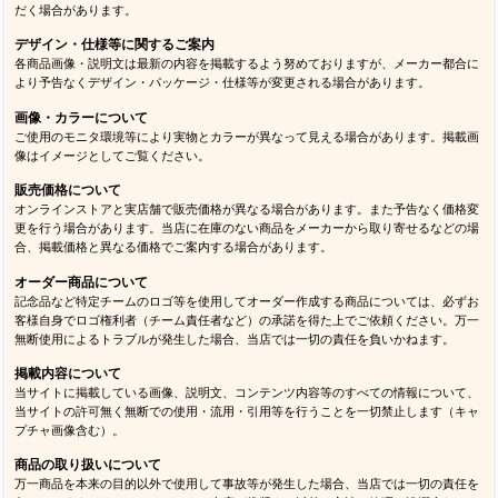
だく場合があります。
デザイン・仕様等に関するご案内
各商品画像・説明文は最新の内容を掲載するよう努めておりますが、メーカー都合に
より予告なくデザイン・パッケージ・仕様等が変更される場合があります。
画像・カラーについて
ご使用のモニタ環境等により実物とカラーが異なって見える場合があります。掲載画
像はイメージとしてご覧ください。
販売価格について
オンラインストアと実店舗で販売価格が異なる場合があります。また予告なく価格変
更を行う場合があります。当店に在庫のない商品をメーカーから取り寄せるなどの場
合、掲載価格と異なる価格でご案内する場合があります。
オーダー商品について
記念品など特定チームのロゴ等を使用してオーダー作成する商品については、必ずお
客様自身でロゴ権利者（チーム責任者など）の承諾を得た上でご依頼ください。万一
無断使用によるトラブルが発生した場合、当店では一切の責任を負いかねます。
掲載内容について
当サイトに掲載している画像、説明文、コンテンツ内容等のすべての情報について、
当サイトの許可無く無断での使用・流用・引用等を行うことを一切禁止します（キャ
プチャ画像含む）。
商品の取り扱いについて
万一商品を本来の目的以外で使用して事故等が発生した場合、当店では一切の責任を