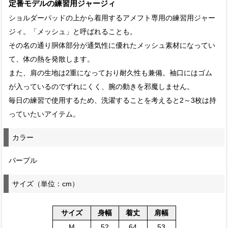
定番モデルの練習用ジャージィ
ショルダーパッドの上から着用するアメフト専用の練習用ジャー
ジィ。「メッシュ」と呼ばれることも。
その名の通り胴体部分が通気性に優れたメッシュ素材になってい
て、体の熱を発散します。
また、肩の生地は2重になっており耐久性も兼備。袖口にはゴム
が入っているのでずれにくく、腕の動きを邪魔しません。
毎日の練習で使用するため、洗濯することを考えると2～3枚は持
っていたいアイテム。
カラー
パープル
サイズ（単位：cm）
サイズ
身幅
着丈
肩幅
M
52
64
53