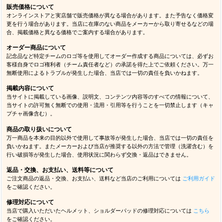
販売価格について
オンラインストアと実店舗で販売価格が異なる場合があります。また予告なく価格変
更を行う場合があります。当店に在庫のない商品をメーカーから取り寄せるなどの場
合、掲載価格と異なる価格でご案内する場合があります。
オーダー商品について
記念品など特定チームのロゴ等を使用してオーダー作成する商品については、必ずお
客様自身でロゴ権利者（チーム責任者など）の承諾を得た上でご依頼ください。万一
無断使用によるトラブルが発生した場合、当店では一切の責任を負いかねます。
掲載内容について
当サイトに掲載している画像、説明文、コンテンツ内容等のすべての情報について、
当サイトの許可無く無断での使用・流用・引用等を行うことを一切禁止します（キャ
プチャ画像含む）。
商品の取り扱いについて
万一商品を本来の目的以外で使用して事故等が発生した場合、当店では一切の責任を
負いかねます。またメーカーおよび当店が推奨する以外の方法で管理（洗濯含む）を
行い破損等が発生した場合、使用状況に関わらず交換・返品はできません。
返品・交換、お支払い、送料等について
ご注文商品の返品・交換、お支払い、送料など当店のご利用については
ご利用ガイド
をご確認ください。
修理対応について
当店で購入いただいたヘルメット、ショルダーパッドの修理対応については
こちら
をご確認ください。