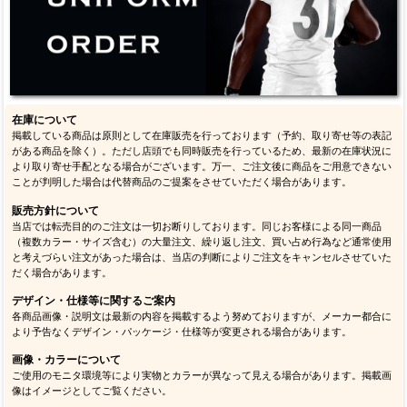
在庫について
掲載している商品は原則として在庫販売を行っております（予約、取り寄せ等の表記
がある商品を除く）。ただし店頭でも同時販売を行っているため、最新の在庫状況に
より取り寄せ手配となる場合がございます。万一、ご注文後に商品をご用意できない
ことが判明した場合は代替商品のご提案をさせていただく場合があります。
販売方針について
当店では転売目的のご注文は一切お断りしております。同じお客様による同一商品
（複数カラー・サイズ含む）の大量注文、繰り返し注文、買い占め行為など通常使用
と考えづらい注文があった場合は、当店の判断によりご注文をキャンセルさせていた
だく場合があります。
デザイン・仕様等に関するご案内
各商品画像・説明文は最新の内容を掲載するよう努めておりますが、メーカー都合に
より予告なくデザイン・パッケージ・仕様等が変更される場合があります。
画像・カラーについて
ご使用のモニタ環境等により実物とカラーが異なって見える場合があります。掲載画
像はイメージとしてご覧ください。