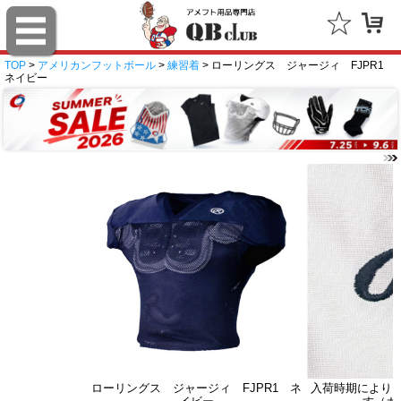
TOP
>
アメリカンフットボール
>
練習着
> ローリングス ジャージィ FJPR1
ネイビー
ローリングス ジャージィ FJPR1 ネ
入荷時期により