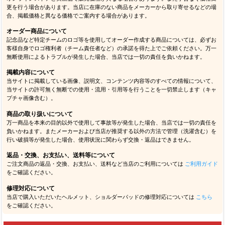
更を行う場合があります。当店に在庫のない商品をメーカーから取り寄せるなどの場
合、掲載価格と異なる価格でご案内する場合があります。
オーダー商品について
記念品など特定チームのロゴ等を使用してオーダー作成する商品については、必ずお
客様自身でロゴ権利者（チーム責任者など）の承諾を得た上でご依頼ください。万一
無断使用によるトラブルが発生した場合、当店では一切の責任を負いかねます。
掲載内容について
当サイトに掲載している画像、説明文、コンテンツ内容等のすべての情報について、
当サイトの許可無く無断での使用・流用・引用等を行うことを一切禁止します（キャ
プチャ画像含む）。
商品の取り扱いについて
万一商品を本来の目的以外で使用して事故等が発生した場合、当店では一切の責任を
負いかねます。またメーカーおよび当店が推奨する以外の方法で管理（洗濯含む）を
行い破損等が発生した場合、使用状況に関わらず交換・返品はできません。
返品・交換、お支払い、送料等について
ご注文商品の返品・交換、お支払い、送料など当店のご利用については
ご利用ガイド
をご確認ください。
修理対応について
当店で購入いただいたヘルメット、ショルダーパッドの修理対応については
こちら
をご確認ください。