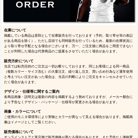
在庫について
掲載している商品は原則として在庫販売を行っております（予約、取り寄せ等の表記
がある商品を除く）。ただし店頭でも同時販売を行っているため、最新の在庫状況に
より取り寄せ手配となる場合がございます。万一、ご注文後に商品をご用意できない
ことが判明した場合は代替商品のご提案をさせていただく場合があります。
販売方針について
当店では転売目的のご注文は一切お断りしております。同じお客様による同一商品
（複数カラー・サイズ含む）の大量注文、繰り返し注文、買い占め行為など通常使用
と考えづらい注文があった場合は、当店の判断によりご注文をキャンセルさせていた
だく場合があります。
デザイン・仕様等に関するご案内
各商品画像・説明文は最新の内容を掲載するよう努めておりますが、メーカー都合に
より予告なくデザイン・パッケージ・仕様等が変更される場合があります。
画像・カラーについて
ご使用のモニタ環境等により実物とカラーが異なって見える場合があります。掲載画
像はイメージとしてご覧ください。
販売価格について
オンラインストアと実店舗で販売価格が異なる場合があります。また予告なく価格変