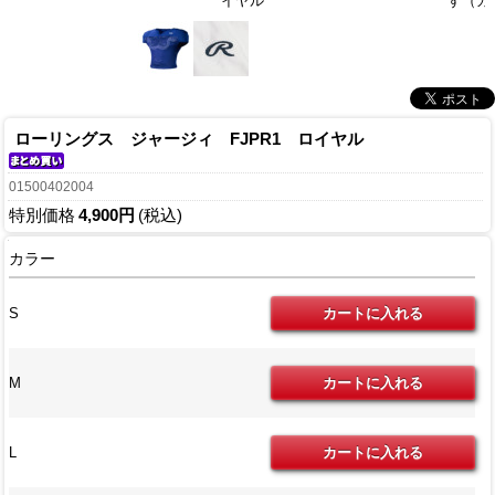
イヤル
す（カ
ローリングス ジャージィ FJPR1 ロイヤル
01500402004
特別価格
4,900円
(税込)
カラー
S
M
L