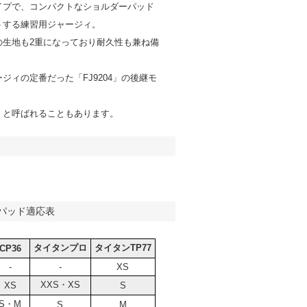
イプで、コンパクトなショルダーパッド
トする練習用ジャージィ。
の生地も2重になっており耐久性も兼ね備
。
ジィの定番だった「FJ9204」の後継モ
」と呼ばれることもあります。
パッド適応表
タイタンプロ
タイタンTP77
CP36
-
-
XS
XXS・XS
XS
S
S・M
S
M