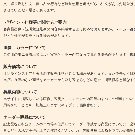
文、繰り返し注文、買い占め行為など通常使用と考えづらい注文があった場合は
させていただく場合があります。
デザイン・仕様等に関するご案内
各商品画像・説明文は最新の内容を掲載するよう努めておりますが、メーカー都
ジ・仕様等が変更される場合があります。
画像・カラーについて
ご使用のモニタ環境等により実物とカラーが異なって見える場合があります。掲
販売価格について
オンラインストアと実店舗で販売価格が異なる場合があります。また予告なく価
当店に在庫のない商品をメーカーから取り寄せるなどの場合、掲載価格と異なる
掲載内容について
当サイトに掲載している画像、説明文、コンテンツ内容等のすべての情報につい
用等を行うことを一切禁止します（キャプチャ画像含む）。
オーダー商品について
記念品など特定チームのロゴ等を使用してオーダー作成する商品については、必
者など）の承諾を得た上でご依頼ください。万一無断使用によるトラブルが発生