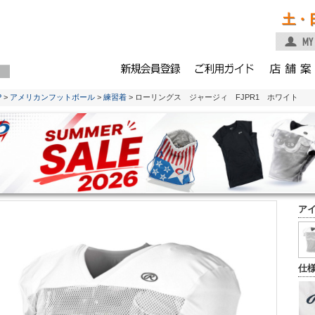
土・
P
>
アメリカンフットボール
>
練習着
> ローリングス ジャージィ FJPR1 ホワイト
ア
仕