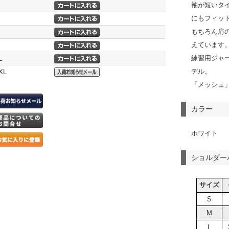
袖が短いタ
にもフィッ
もちろん肩
えています
練習用ジャー
L
デル。
XL
「メッシュ
カラー
ホワイト
ショルダー
サイズ
S
M
L