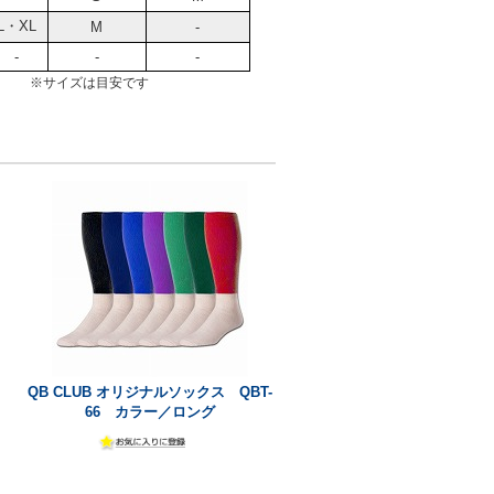
L・XL
M
-
-
-
-
※サイズは目安です
QB CLUB オリジナルソックス QBT-
66 カラー／ロング