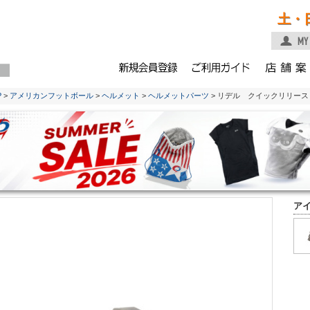
土・
P
>
アメリカンフットボール
>
ヘルメット
>
ヘルメットパーツ
> リデル クイックリリー
ア