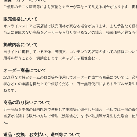
ご使用のモニタ環境等により実物とカラーが異なって見える場合があります。掲
販売価格について
オンラインストアと実店舗で販売価格が異なる場合があります。また予告なく価
当店に在庫のない商品をメーカーから取り寄せるなどの場合、掲載価格と異なる
掲載内容について
当サイトに掲載している画像、説明文、コンテンツ内容等のすべての情報につい
用等を行うことを一切禁止します（キャプチャ画像含む）。
オーダー商品について
記念品など特定チームのロゴ等を使用してオーダー作成する商品については、必
者など）の承諾を得た上でご依頼ください。万一無断使用によるトラブルが発生
ねます。
商品の取り扱いについて
万一商品を本来の目的以外で使用して事故等が発生した場合、当店では一切の責
当店が推奨する以外の方法で管理（洗濯含む）を行い破損等が発生した場合、使
ん。
返品・交換、お支払い、送料等について