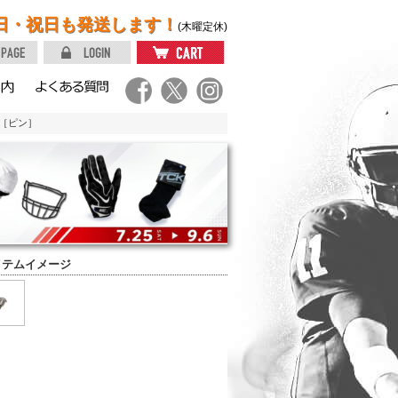
日・祝日も発送します！
(木曜定休)
ス［ピン］
イテムイメージ