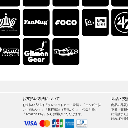
お支払い方法について
返品・交
お支払い方法は「クレジットカード決済」「コンビニ払
商品の品質
い（前払い）」「銀行振込（前払い）」「代金引換」
不良・破損
「Amazon Pay」からお選びいただけます。
に電話また
ければ交換
。