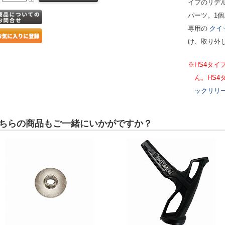
イプのリデ
パーツ。1
専用の
クイ
け、取り外
※HS4タ
ん。HS
ックリリ
ちらの商品もご一緒にいかがですか？