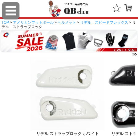
TOP
>
アメリカンフットボール
>
ヘルメット
>
リデル スピードフレックス
> リ
デル ストラップロック
リデル ストラップロック ホワイト
リデル ストラ