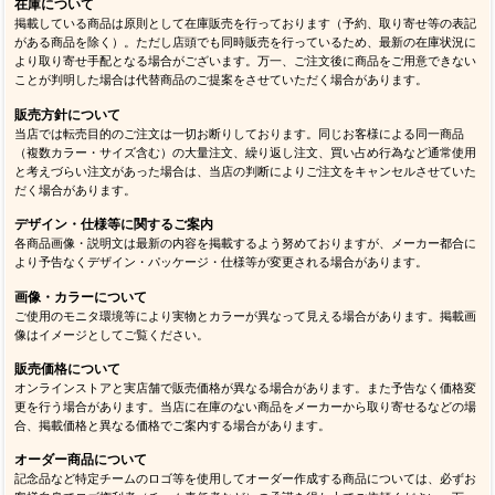
在庫について
掲載している商品は原則として在庫販売を行っております（予約、取り寄せ等の表記
がある商品を除く）。ただし店頭でも同時販売を行っているため、最新の在庫状況に
より取り寄せ手配となる場合がございます。万一、ご注文後に商品をご用意できない
ことが判明した場合は代替商品のご提案をさせていただく場合があります。
販売方針について
当店では転売目的のご注文は一切お断りしております。同じお客様による同一商品
（複数カラー・サイズ含む）の大量注文、繰り返し注文、買い占め行為など通常使用
と考えづらい注文があった場合は、当店の判断によりご注文をキャンセルさせていた
だく場合があります。
デザイン・仕様等に関するご案内
各商品画像・説明文は最新の内容を掲載するよう努めておりますが、メーカー都合に
より予告なくデザイン・パッケージ・仕様等が変更される場合があります。
画像・カラーについて
ご使用のモニタ環境等により実物とカラーが異なって見える場合があります。掲載画
像はイメージとしてご覧ください。
販売価格について
オンラインストアと実店舗で販売価格が異なる場合があります。また予告なく価格変
更を行う場合があります。当店に在庫のない商品をメーカーから取り寄せるなどの場
合、掲載価格と異なる価格でご案内する場合があります。
オーダー商品について
記念品など特定チームのロゴ等を使用してオーダー作成する商品については、必ずお