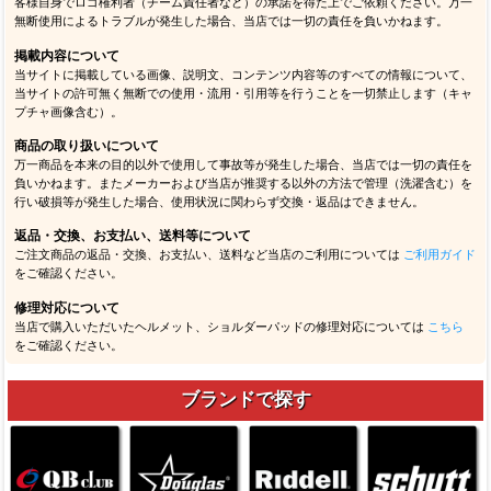
客様自身でロゴ権利者（チーム責任者など）の承諾を得た上でご依頼ください。万一
無断使用によるトラブルが発生した場合、当店では一切の責任を負いかねます。
掲載内容について
当サイトに掲載している画像、説明文、コンテンツ内容等のすべての情報について、
当サイトの許可無く無断での使用・流用・引用等を行うことを一切禁止します（キャ
プチャ画像含む）。
商品の取り扱いについて
万一商品を本来の目的以外で使用して事故等が発生した場合、当店では一切の責任を
負いかねます。またメーカーおよび当店が推奨する以外の方法で管理（洗濯含む）を
行い破損等が発生した場合、使用状況に関わらず交換・返品はできません。
返品・交換、お支払い、送料等について
ご注文商品の返品・交換、お支払い、送料など当店のご利用については
ご利用ガイド
をご確認ください。
修理対応について
当店で購入いただいたヘルメット、ショルダーパッドの修理対応については
こちら
をご確認ください。
ブランドで探す