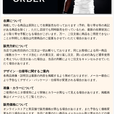
在庫について
掲載している商品は原則として在庫販売を行っております（予約、取り寄せ等の表記
がある商品を除く）。ただし店頭でも同時販売を行っているため、最新の在庫状況に
より取り寄せ手配となる場合がございます。万一、ご注文後に商品をご用意できない
ことが判明した場合は代替商品のご提案をさせていただく場合があります。
販売方針について
当店では転売目的のご注文は一切お断りしております。同じお客様による同一商品
（複数カラー・サイズ含む）の大量注文、繰り返し注文、買い占め行為など通常使用
と考えづらい注文があった場合は、当店の判断によりご注文をキャンセルさせていた
だく場合があります。
デザイン・仕様等に関するご案内
各商品画像・説明文は最新の内容を掲載するよう努めておりますが、メーカー都合に
より予告なくデザイン・パッケージ・仕様等が変更される場合があります。
画像・カラーについて
ご使用のモニタ環境等により実物とカラーが異なって見える場合があります。掲載画
像はイメージとしてご覧ください。
販売価格について
オンラインストアと実店舗で販売価格が異なる場合があります。また予告なく価格変
更を行う場合があります。当店に在庫のない商品をメーカーから取り寄せるなどの場