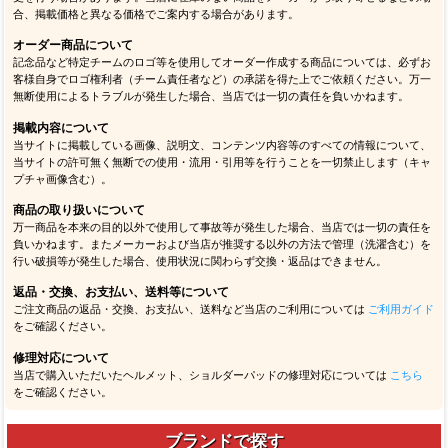
合、掲載価格と異なる価格でご案内する場合があります。
オーダー商品について
記念品など特定チームのロゴ等を使用してオーダー作成する商品については、必ずお
客様自身でロゴ権利者（チーム責任者など）の承諾を得た上でご依頼ください。万一
無断使用によるトラブルが発生した場合、当店では一切の責任を負いかねます。
掲載内容について
当サイトに掲載している画像、説明文、コンテンツ内容等のすべての情報について、
当サイトの許可無く無断での使用・流用・引用等を行うことを一切禁止します（キャ
プチャ画像含む）。
商品の取り扱いについて
万一商品を本来の目的以外で使用して事故等が発生した場合、当店では一切の責任を
負いかねます。またメーカーおよび当店が推奨する以外の方法で管理（洗濯含む）を
行い破損等が発生した場合、使用状況に関わらず交換・返品はできません。
返品・交換、お支払い、送料等について
ご注文商品の返品・交換、お支払い、送料など当店のご利用については
ご利用ガイド
をご確認ください。
修理対応について
当店で購入いただいたヘルメット、ショルダーパッドの修理対応については
こちら
をご確認ください。
ブランドで探す