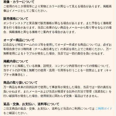
画像・カラーについて
ご使用のモニタ環境等により実物とカラーが異なって見える場合があります。掲載画
像はイメージとしてご覧ください。
販売価格について
オンラインストアと実店舗で販売価格が異なる場合があります。また予告なく価格変
更を行う場合があります。当店に在庫のない商品をメーカーから取り寄せるなどの場
合、掲載価格と異なる価格でご案内する場合があります。
オーダー商品について
記念品など特定チームのロゴ等を使用してオーダー作成する商品については、必ずお
客様自身でロゴ権利者（チーム責任者など）の承諾を得た上でご依頼ください。万一
無断使用によるトラブルが発生した場合、当店では一切の責任を負いかねます。
掲載内容について
当サイトに掲載している画像、説明文、コンテンツ内容等のすべての情報について、
当サイトの許可無く無断での使用・流用・引用等を行うことを一切禁止します（キャ
プチャ画像含む）。
商品の取り扱いについて
万一商品を本来の目的以外で使用して事故等が発生した場合、当店では一切の責任を
負いかねます。またメーカーおよび当店が推奨する以外の方法で管理（洗濯含む）を
行い破損等が発生した場合、使用状況に関わらず交換・返品はできません。
返品・交換、お支払い、送料等について
ご注文商品の返品・交換、お支払い、送料など当店のご利用については
ご利用ガイド
をご確認ください。