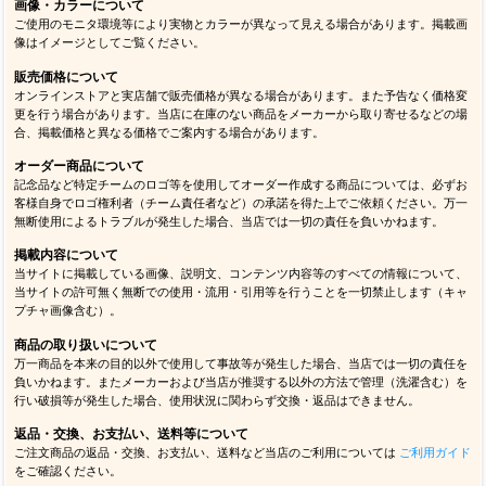
画像・カラーについて
ご使用のモニタ環境等により実物とカラーが異なって見える場合があります。掲載画
像はイメージとしてご覧ください。
販売価格について
オンラインストアと実店舗で販売価格が異なる場合があります。また予告なく価格変
更を行う場合があります。当店に在庫のない商品をメーカーから取り寄せるなどの場
合、掲載価格と異なる価格でご案内する場合があります。
オーダー商品について
記念品など特定チームのロゴ等を使用してオーダー作成する商品については、必ずお
客様自身でロゴ権利者（チーム責任者など）の承諾を得た上でご依頼ください。万一
無断使用によるトラブルが発生した場合、当店では一切の責任を負いかねます。
掲載内容について
当サイトに掲載している画像、説明文、コンテンツ内容等のすべての情報について、
当サイトの許可無く無断での使用・流用・引用等を行うことを一切禁止します（キャ
プチャ画像含む）。
商品の取り扱いについて
万一商品を本来の目的以外で使用して事故等が発生した場合、当店では一切の責任を
負いかねます。またメーカーおよび当店が推奨する以外の方法で管理（洗濯含む）を
行い破損等が発生した場合、使用状況に関わらず交換・返品はできません。
返品・交換、お支払い、送料等について
ご注文商品の返品・交換、お支払い、送料など当店のご利用については
ご利用ガイド
をご確認ください。