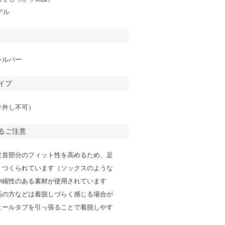
デル
シルバー
イプ
り外し不可）
るご注意
足首部分のフィット性を高めるため、足
くつくられています（ソックスのような
伸縮性のある素材が使用されています
高の方などは着脱しづらく感じる場合が
ヒールタブを引っ張ることで着脱しやす
。