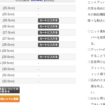
ニットアッ
(25.0cm)
-
久性を高め
 (25.5cm)
-
キの独自機能
(26.0cm)
様々な動き
 (26.5cm)
◇ニット素
(27.0cm)
パーを採
 (27.5cm)
る。
 (28.0cm)
◇アッパー
5 (28.5cm)
-
すること
 (29.0cm)
◇足首周り
5 (29.5cm)
-
フィット
 (30.0cm)
-
ィット感
 (31.0cm)
-
◇広めのス
 (32.0cm)
-
感を向上
い。
◇かかと周
アキレス