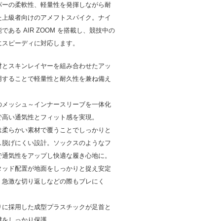
パーの柔軟性、軽量性を発揮しながら耐
た上級者向けのアメフトスパイク。ナイ
である AIR ZOOM を搭載し、競技中の
にスピーディに対応します。
材とスキンレイヤーを組み合わせたアッ
用することで軽量性と耐久性を兼ね備え
のメッシュ～インナースリーブを一体化
で高い通気性とフィット感を実現。
は柔らかい素材で覆うことでしっかりと
し脱げにくい設計。ソックスのようなフ
で通気性をアップし快適な履き心地に。
タッド配置が地面をしっかりと捉え安定
。急激な切り返しなどの際もブレにく
りに採用した成型プラスチックが足首と
腱をしっかり保護。