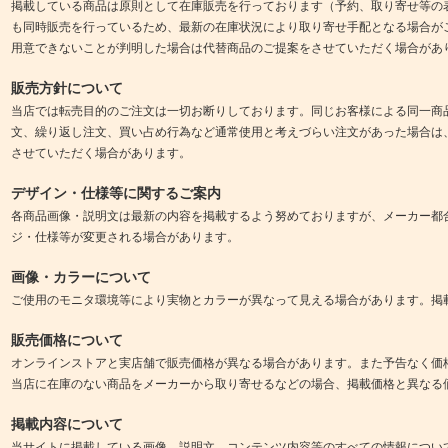
掲載している商品は原則として在庫販売を行っております（予約、取り寄せ等の
も同時販売を行っているため、最新の在庫状況により取り寄せ手配となる場合が
用意できないことが判明した場合は代替商品のご提案をさせていただく場合があ
販売方針について
当店では転売目的のご注文は一切お断りしております。同じお客様による同一商
文、繰り返し注文、買い占め行為など通常使用と考えづらい注文があった場合は
させていただく場合があります。
デザイン・仕様等に関するご案内
各商品画像・説明文は最新の内容を掲載するよう努めておりますが、メーカー都
ジ・仕様等が変更される場合があります。
画像・カラーについて
ご使用のモニタ環境等により実物とカラーが異なって見える場合があります。掲
販売価格について
オンラインストアと実店舗で販売価格が異なる場合があります。また予告なく価
当店に在庫のない商品をメーカーから取り寄せるなどの場合、掲載価格と異なる
掲載内容について
当サイトに掲載している画像、説明文、コンテンツ内容等のすべての情報につい