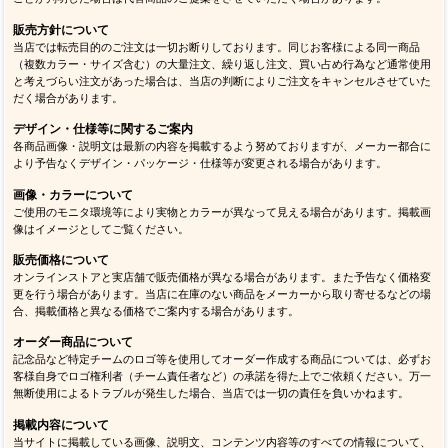
販売方針について
当店では転売目的のご注文は一切お断りしております。同じお客様による同一商品
（複数カラー・サイズ含む）の大量注文、繰り返し注文、買い占め行為など通常使用
と考えづらい注文があった場合は、当店の判断によりご注文をキャンセルさせていた
だく場合があります。
デザイン・仕様等に関するご案内
各商品画像・説明文は最新の内容を掲載するよう努めておりますが、メーカー都合に
より予告なくデザイン・パッケージ・仕様等が変更される場合があります。
画像・カラーについて
ご使用のモニタ環境等により実物とカラーが異なって見える場合があります。掲載画
像はイメージとしてご覧ください。
販売価格について
オンラインストアと実店舗で販売価格が異なる場合があります。また予告なく価格変
更を行う場合があります。当店に在庫のない商品をメーカーから取り寄せるなどの場
合、掲載価格と異なる価格でご案内する場合があります。
オーダー商品について
記念品など特定チームのロゴ等を使用してオーダー作成する商品については、必ずお
客様自身でロゴ権利者（チーム責任者など）の承諾を得た上でご依頼ください。万一
無断使用によるトラブルが発生した場合、当店では一切の責任を負いかねます。
掲載内容について
当サイトに掲載している画像、説明文、コンテンツ内容等のすべての情報について、