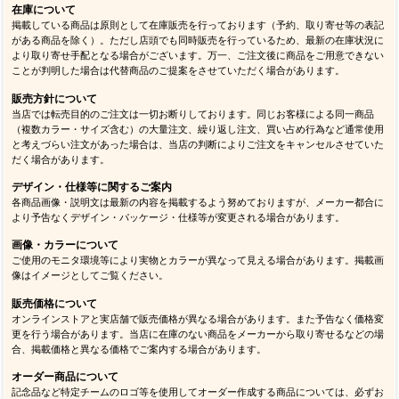
在庫について
掲載している商品は原則として在庫販売を行っております（予約、取り寄せ等の表記
がある商品を除く）。ただし店頭でも同時販売を行っているため、最新の在庫状況に
より取り寄せ手配となる場合がございます。万一、ご注文後に商品をご用意できない
ことが判明した場合は代替商品のご提案をさせていただく場合があります。
販売方針について
当店では転売目的のご注文は一切お断りしております。同じお客様による同一商品
（複数カラー・サイズ含む）の大量注文、繰り返し注文、買い占め行為など通常使用
と考えづらい注文があった場合は、当店の判断によりご注文をキャンセルさせていた
だく場合があります。
デザイン・仕様等に関するご案内
各商品画像・説明文は最新の内容を掲載するよう努めておりますが、メーカー都合に
より予告なくデザイン・パッケージ・仕様等が変更される場合があります。
画像・カラーについて
ご使用のモニタ環境等により実物とカラーが異なって見える場合があります。掲載画
像はイメージとしてご覧ください。
販売価格について
オンラインストアと実店舗で販売価格が異なる場合があります。また予告なく価格変
更を行う場合があります。当店に在庫のない商品をメーカーから取り寄せるなどの場
合、掲載価格と異なる価格でご案内する場合があります。
オーダー商品について
記念品など特定チームのロゴ等を使用してオーダー作成する商品については、必ずお