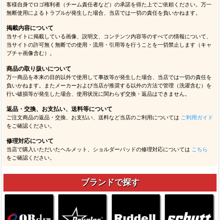
客様自身でロゴ権利者（チーム責任者など）の承諾を得た上でご依頼ください。万一
無断使用によるトラブルが発生した場合、当店では一切の責任を負いかねます。
掲載内容について
当サイトに掲載している画像、説明文、コンテンツ内容等のすべての情報について、
当サイトの許可無く無断での使用・流用・引用等を行うことを一切禁止します（キャ
プチャ画像含む）。
商品の取り扱いについて
万一商品を本来の目的以外で使用して事故等が発生した場合、当店では一切の責任を
負いかねます。またメーカーおよび当店が推奨する以外の方法で管理（洗濯含む）を
行い破損等が発生した場合、使用状況に関わらず交換・返品はできません。
返品・交換、お支払い、送料等について
ご注文商品の返品・交換、お支払い、送料など当店のご利用については
ご利用ガイド
をご確認ください。
修理対応について
当店で購入いただいたヘルメット、ショルダーパッドの修理対応については
こちら
をご確認ください。
ブランドで探す