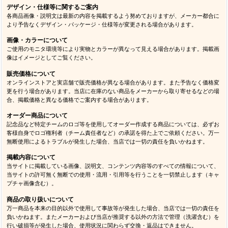
デザイン・仕様等に関するご案内
各商品画像・説明文は最新の内容を掲載するよう努めておりますが、メーカー都合に
より予告なくデザイン・パッケージ・仕様等が変更される場合があります。
画像・カラーについて
ご使用のモニタ環境等により実物とカラーが異なって見える場合があります。掲載画
像はイメージとしてご覧ください。
販売価格について
オンラインストアと実店舗で販売価格が異なる場合があります。また予告なく価格変
更を行う場合があります。当店に在庫のない商品をメーカーから取り寄せるなどの場
合、掲載価格と異なる価格でご案内する場合があります。
オーダー商品について
記念品など特定チームのロゴ等を使用してオーダー作成する商品については、必ずお
客様自身でロゴ権利者（チーム責任者など）の承諾を得た上でご依頼ください。万一
無断使用によるトラブルが発生した場合、当店では一切の責任を負いかねます。
掲載内容について
当サイトに掲載している画像、説明文、コンテンツ内容等のすべての情報について、
当サイトの許可無く無断での使用・流用・引用等を行うことを一切禁止します（キャ
プチャ画像含む）。
商品の取り扱いについて
万一商品を本来の目的以外で使用して事故等が発生した場合、当店では一切の責任を
負いかねます。またメーカーおよび当店が推奨する以外の方法で管理（洗濯含む）を
行い破損等が発生した場合、使用状況に関わらず交換・返品はできません。