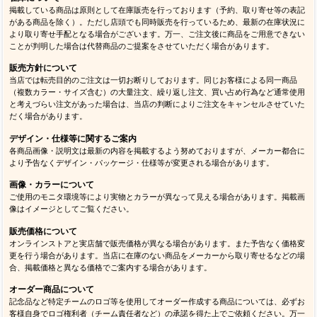
掲載している商品は原則として在庫販売を行っております（予約、取り寄せ等の表記
がある商品を除く）。ただし店頭でも同時販売を行っているため、最新の在庫状況に
より取り寄せ手配となる場合がございます。万一、ご注文後に商品をご用意できない
ことが判明した場合は代替商品のご提案をさせていただく場合があります。
販売方針について
当店では転売目的のご注文は一切お断りしております。同じお客様による同一商品
（複数カラー・サイズ含む）の大量注文、繰り返し注文、買い占め行為など通常使用
と考えづらい注文があった場合は、当店の判断によりご注文をキャンセルさせていた
だく場合があります。
デザイン・仕様等に関するご案内
各商品画像・説明文は最新の内容を掲載するよう努めておりますが、メーカー都合に
より予告なくデザイン・パッケージ・仕様等が変更される場合があります。
画像・カラーについて
ご使用のモニタ環境等により実物とカラーが異なって見える場合があります。掲載画
像はイメージとしてご覧ください。
販売価格について
オンラインストアと実店舗で販売価格が異なる場合があります。また予告なく価格変
更を行う場合があります。当店に在庫のない商品をメーカーから取り寄せるなどの場
合、掲載価格と異なる価格でご案内する場合があります。
オーダー商品について
記念品など特定チームのロゴ等を使用してオーダー作成する商品については、必ずお
客様自身でロゴ権利者（チーム責任者など）の承諾を得た上でご依頼ください。万一