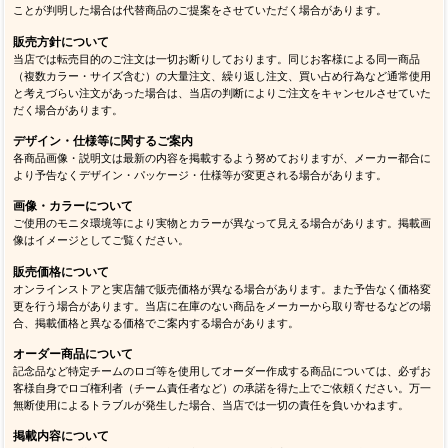
ことが判明した場合は代替商品のご提案をさせていただく場合があります。
販売方針について
当店では転売目的のご注文は一切お断りしております。同じお客様による同一商品
（複数カラー・サイズ含む）の大量注文、繰り返し注文、買い占め行為など通常使用
と考えづらい注文があった場合は、当店の判断によりご注文をキャンセルさせていた
だく場合があります。
デザイン・仕様等に関するご案内
各商品画像・説明文は最新の内容を掲載するよう努めておりますが、メーカー都合に
より予告なくデザイン・パッケージ・仕様等が変更される場合があります。
画像・カラーについて
ご使用のモニタ環境等により実物とカラーが異なって見える場合があります。掲載画
像はイメージとしてご覧ください。
販売価格について
オンラインストアと実店舗で販売価格が異なる場合があります。また予告なく価格変
更を行う場合があります。当店に在庫のない商品をメーカーから取り寄せるなどの場
合、掲載価格と異なる価格でご案内する場合があります。
オーダー商品について
記念品など特定チームのロゴ等を使用してオーダー作成する商品については、必ずお
客様自身でロゴ権利者（チーム責任者など）の承諾を得た上でご依頼ください。万一
無断使用によるトラブルが発生した場合、当店では一切の責任を負いかねます。
掲載内容について