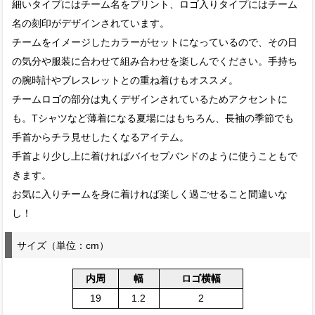
細いタイプにはチーム名をプリント、ロゴ入りタイプにはチーム
名の刻印がデザインされています。
チームをイメージしたカラーがセットになっているので、その日
の気分や服装に合わせて組み合わせを楽しんでください。手持ち
の腕時計やブレスレットとの重ね着けもオススメ。
チームロゴの部分は丸くデザインされているためアクセントに
も。Tシャツなど薄着になる夏場にはもちろん、長袖の季節でも
手首からチラ見せしたくなるアイテム。
手首より少し上に着ければバイセプバンドのように使うこともで
きます。
お気に入りチームを身に着ければ楽しく過ごせること間違いな
し！
サイズ（単位：cm）
内周
幅
ロゴ横幅
19
1.2
2