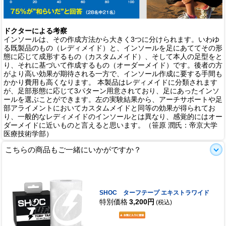
ドクターによる考察
インソールは、その作成方法から大きく3つに分けられます。いわゆ
る既製品のもの（レディメイド）と、インソールを足にあててその形
態に応じて成形するもの（カスタムメイド）、そして本人の足型をと
り、それに基づいて作成するもの（オーダーメイド）です。後者の方
がより高い効果が期待される一方で、インソール作成に要する手間も
かかり費用も高くなります。 本製品はレディメイドに分類されます
が、足部形態に応じて3パターン用意されており、足にあったインソ
ールを選ぶことができます。左の実験結果から、アーチサポートや足
部アライメントにおいてカスタムメイドと同等の効果が得られてお
り、一般的なレディメイドのインソールとは異なり、感覚的にはオー
ダーメイドに近いものと言えると思います。（笹原 潤氏：帝京大学
医療技術学部）
こちらの商品もご一緒にいかがですか？
SHOC ターフテープ エキストラワイド
特別価格
3,200円
(税込)