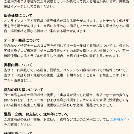
ご使用のモニタ環境等により実物とカラーが異なって見える場合があります。掲載画
像はイメージとしてご覧ください。
販売価格について
オンラインストアと実店舗で販売価格が異なる場合があります。また予告なく価格変
更を行う場合があります。当店に在庫のない商品をメーカーから取り寄せるなどの場
合、掲載価格と異なる価格でご案内する場合があります。
オーダー商品について
記念品など特定チームのロゴ等を使用してオーダー作成する商品については、必ずお
客様自身でロゴ権利者（チーム責任者など）の承諾を得た上でご依頼ください。万一
無断使用によるトラブルが発生した場合、当店では一切の責任を負いかねます。
掲載内容について
当サイトに掲載している画像、説明文、コンテンツ内容等のすべての情報について、
当サイトの許可無く無断での使用・流用・引用等を行うことを一切禁止します（キャ
プチャ画像含む）。
商品の取り扱いについて
万一商品を本来の目的以外で使用して事故等が発生した場合、当店では一切の責任を
負いかねます。またメーカーおよび当店が推奨する以外の方法で管理（洗濯含む）を
行い破損等が発生した場合、使用状況に関わらず交換・返品はできません。
返品・交換、お支払い、送料等について
ご注文商品の返品・交換、お支払い、送料など当店のご利用については
ご利用ガイド
をご確認ください。
修理対応について