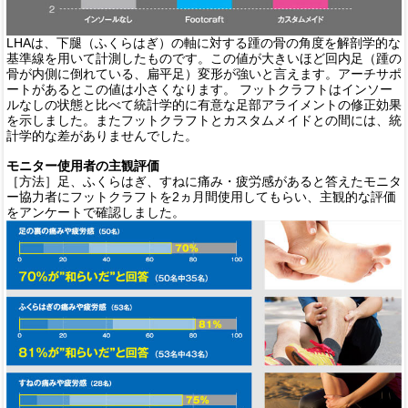
LHAは、下腿（ふくらはぎ）の軸に対する踵の骨の角度を解剖学的な
基準線を用いて計測したものです。この値が大きいほど回内足（踵の
骨が内側に倒れている、扁平足）変形が強いと言えます。アーチサポ
ートがあるとこの値は小さくなります。
フットクラフトはインソー
ルなしの状態と比べて統計学的に有意な足部アライメントの修正効果
を示しました。またフットクラフトとカスタムメイドとの間には、統
計学的な差がありませんでした。
モニター使用者の主観評価
［方法］足、ふくらはぎ、すねに痛み・疲労感があると答えたモニタ
ー協力者にフットクラフトを2ヵ月間使用してもらい、主観的な評価
をアンケートで確認しました。