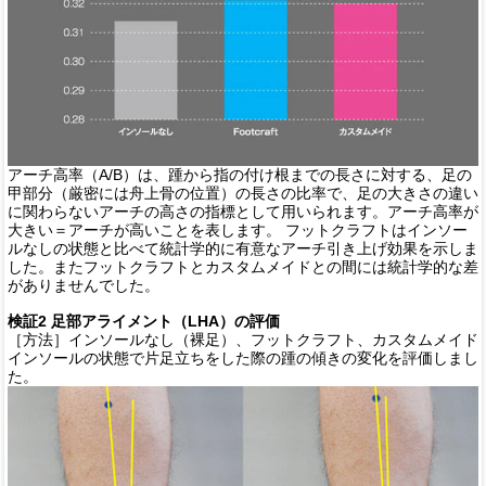
アーチ高率（A/B）は、踵から指の付け根までの長さに対する、足の
甲部分（厳密には舟上骨の位置）の長さの比率で、足の大きさの違い
に関わらないアーチの高さの指標として用いられます。アーチ高率が
大きい＝アーチが高いことを表します。
フットクラフトはインソー
ルなしの状態と比べて統計学的に有意なアーチ引き上げ効果を示しま
した。またフットクラフトとカスタムメイドとの間には統計学的な差
がありませんでした。
検証2 足部アライメント（LHA）の評価
［方法］インソールなし（裸足）、フットクラフト、カスタムメイド
インソールの状態で片足立ちをした際の踵の傾きの変化を評価しまし
た。