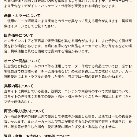
各商品画像・説明文は最新の内容を掲載するよう努めておりますが、メーカー都合に
より予告なくデザイン・パッケージ・仕様等が変更される場合があります。
画像・カラーについて
ご使用のモニタ環境等により実物とカラーが異なって見える場合があります。掲載画
像はイメージとしてご覧ください。
販売価格について
オンラインストアと実店舗で販売価格が異なる場合があります。また予告なく価格変
更を行う場合があります。当店に在庫のない商品をメーカーから取り寄せるなどの場
合、掲載価格と異なる価格でご案内する場合があります。
オーダー商品について
記念品など特定チームのロゴ等を使用してオーダー作成する商品については、必ずお
客様自身でロゴ権利者（チーム責任者など）の承諾を得た上でご依頼ください。万一
無断使用によるトラブルが発生した場合、当店では一切の責任を負いかねます。
掲載内容について
当サイトに掲載している画像、説明文、コンテンツ内容等のすべての情報について、
当サイトの許可無く無断での使用・流用・引用等を行うことを一切禁止します（キャ
プチャ画像含む）。
商品の取り扱いについて
万一商品を本来の目的以外で使用して事故等が発生した場合、当店では一切の責任を
負いかねます。またメーカーおよび当店が推奨する以外の方法で管理（洗濯含む）を
行い破損等が発生した場合、使用状況に関わらず交換・返品はできません。
返品・交換、お支払い、送料等について