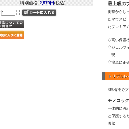
特別価格
2,970円
(税込)
最上級の
衝撃からし
量
たマウスピ
たプレミア
◇高い保護
◇ジェルフ
現
◇簡単に正
トリプルレ
3層構造で
モノコッ
一体的に設
と保護する
吸収