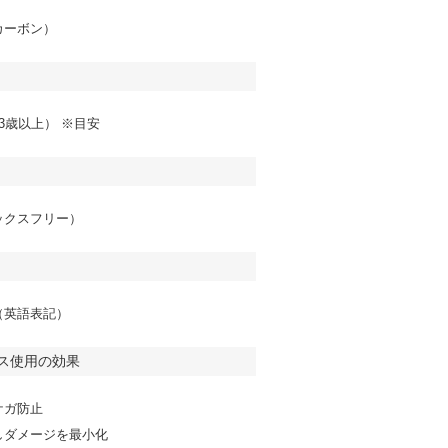
カーボン）
3歳以上） ※目安
ックスフリー）
（英語表記）
ス使用の効果
ケガ防止
しダメージを最小化