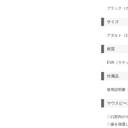
ブラック（
サイズ
アダルト（1
材質
EVA（ラテ
付属品
使用説明書
マウスピー
◇口腔内の
◇歯を保護