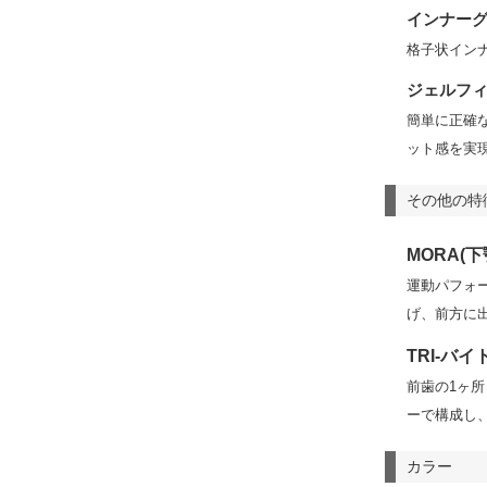
インナー
格子状イン
ジェルフ
簡単に正確
ット感を実
その他の特
MORA(
運動パフォ
げ、前方に
TRI-バイ
前歯の1ヶ
ーで構成し
カラー