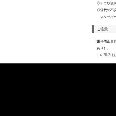
◇アゴや顎
◇怪我の不
スをサポ
ご注意
歯科矯正器
あり）。
この商品は