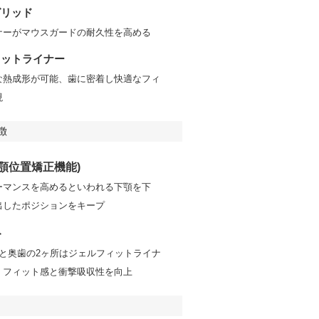
グリッド
ナーがマウスガードの耐久性を高める
ィットライナー
な熱成形が可能、歯に密着し快適なフィ
現
徴
下顎位置矯正機能)
ーマンスを高めるといわれる下顎を下
出したポジションをキープ
ト
所と奥歯の2ヶ所はジェルフィットライナ
、フィット感と衝撃吸収性を向上