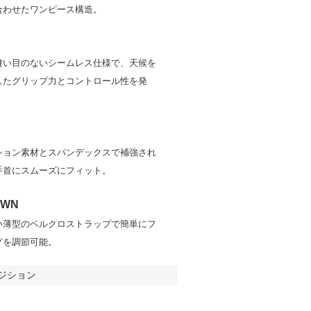
合わせたワンピース構造。
縫い目のないシームレス仕様で、天候を
したグリップ力とコントロール性を発
ション素材とスパンデックスで補強され
手首にスムーズにフィット。
OWN
い薄型のベルクロストラップで簡単にフ
グを調節可能。
ジション