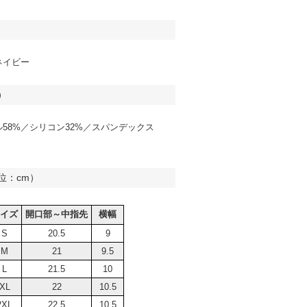
ネイビー
）
58%／シリコン32%／スパンデックス
位：cm）
イズ
開口部～中指先
横幅
S
20.5
9
M
21
9.5
L
21.5
10
XL
22
10.5
2XL
22.5
10.5