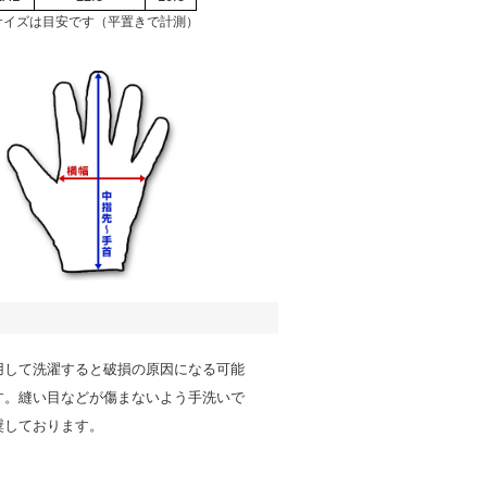
サイズは目安です（平置きで計測）
用して洗濯すると破損の原因になる可能
す。縫い目などが傷まないよう手洗いで
奨しております。