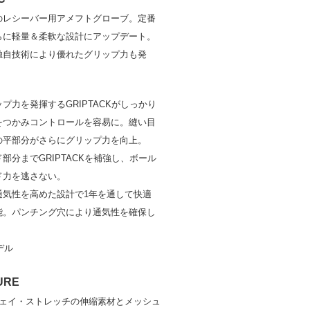
のレシーバー用アメフトグローブ。定番
らに軽量＆柔軟な設計にアップデート。
独自技術により優れたグリップ力も発
プ力を発揮するGRIPTACKがしっかり
をつかみコントロールを容易に。縫い目
の平部分がさらにグリップ力を向上。
部分までGRIPTACKを補強し、ボール
ド力を逃さない。
通気性を高めた設計で1年を通して快適
能。パンチング穴により通気性を確保し
。
デル
URE
ウェイ・ストレッチの伸縮素材とメッシュ