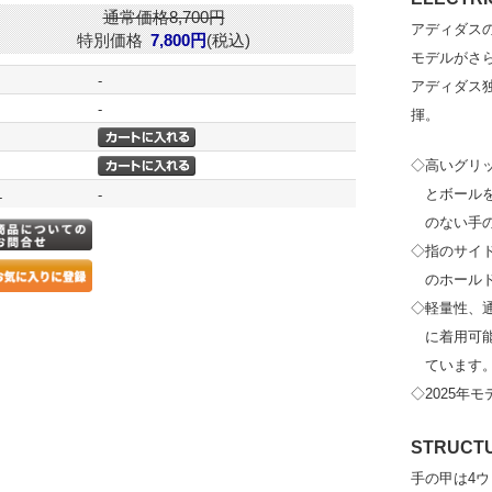
通常価格8,700円
アディダス
特別価格
7,800円
(税込)
モデルがさ
-
アディダス
-
揮。
◇高いグリッ
L
とボール
-
のない手
◇指のサイド
のホール
◇軽量性、
に着用可
ています
◇2025年モ
STRUCT
手の甲は4