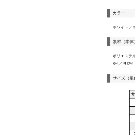
カラー
ホワイト／
素材（本体
ポリエステル
8%／PU2%
サイズ（単
サ