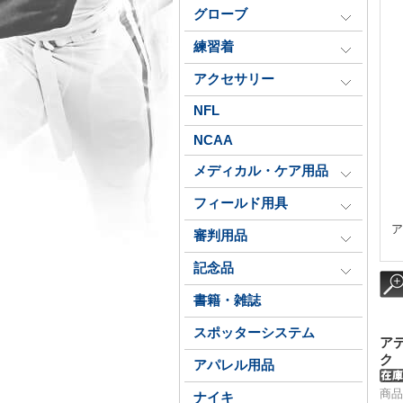
グローブ
練習着
アクセサリー
NFL
NCAA
メディカル・ケア用品
フィールド用具
ア
審判用品
記念品
書籍・雑誌
スポッターシステム
ア
ク
アパレル用品
商品
ナイキ