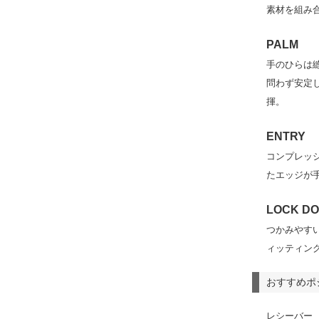
素材を組み
PALM
手のひらは
問わず安定
揮。
ENTRY
コンプレッ
たエッジが
LOCK D
つかみやす
ィッティン
おすすめポ
レシーバー