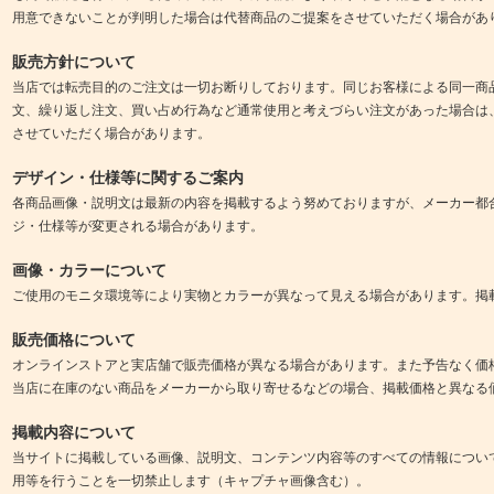
用意できないことが判明した場合は代替商品のご提案をさせていただく場合があ
販売方針について
当店では転売目的のご注文は一切お断りしております。同じお客様による同一商
文、繰り返し注文、買い占め行為など通常使用と考えづらい注文があった場合は
させていただく場合があります。
デザイン・仕様等に関するご案内
各商品画像・説明文は最新の内容を掲載するよう努めておりますが、メーカー都
ジ・仕様等が変更される場合があります。
画像・カラーについて
ご使用のモニタ環境等により実物とカラーが異なって見える場合があります。掲
販売価格について
オンラインストアと実店舗で販売価格が異なる場合があります。また予告なく価
当店に在庫のない商品をメーカーから取り寄せるなどの場合、掲載価格と異なる
掲載内容について
当サイトに掲載している画像、説明文、コンテンツ内容等のすべての情報につい
用等を行うことを一切禁止します（キャプチャ画像含む）。