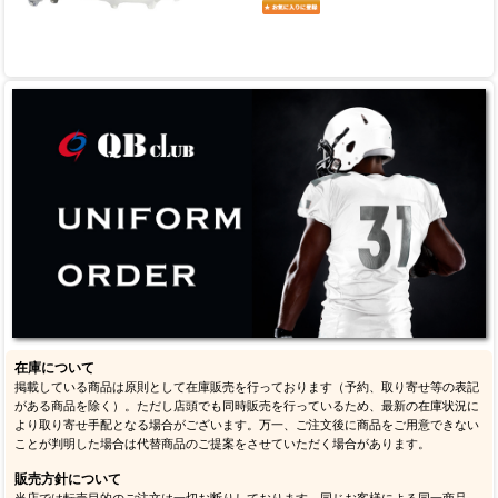
在庫について
掲載している商品は原則として在庫販売を行っております（予約、取り寄せ等の表記
がある商品を除く）。ただし店頭でも同時販売を行っているため、最新の在庫状況に
より取り寄せ手配となる場合がございます。万一、ご注文後に商品をご用意できない
ことが判明した場合は代替商品のご提案をさせていただく場合があります。
販売方針について
当店では転売目的のご注文は一切お断りしております。同じお客様による同一商品