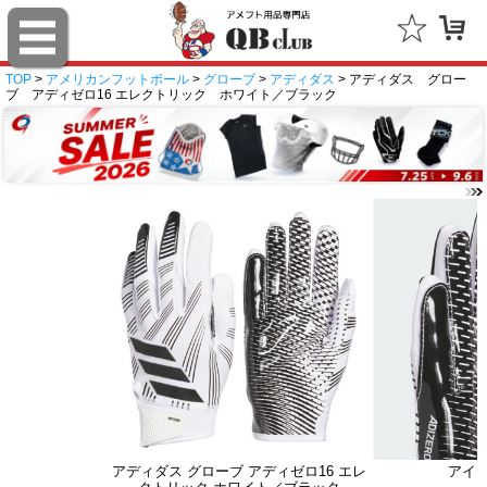
TOP
>
アメリカンフットボール
>
グローブ
>
アディダス
> アディダス グロー
ブ アディゼロ16 エレクトリック ホワイト／ブラック
アディダス グローブ アディゼロ16 エレ
アイ