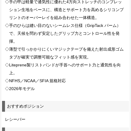
◇手の甲は軽量で通気性に優れた4方向ストレッチのコンプレッ
ション生地をベースに、構造とサポート力を高めるシリコンプ
リントのオーバーレイを組み合わせた一体構造。
◇手のひらは縫い目のないシームレス仕様（GripTack パーム）
で、天候を問わず安定したグリップ力とコントロール性を発
揮。
◇薄型で引っかかりにくいマジックテープを備えた射出成形ゴム
タブが確実で調整可能なフィット感を実現。
◇Liteprene製リストバンドが手首へのサポート力と通気性を向
上。
◇NFHS／NCAA／SFIA 規格対応
◇2026年モデル
おすすめポジション
レシーバー