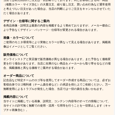
（複数カラー・サイズ含む）の大量注文、繰り返し注文、買い占め行為など通常使用
と考えづらい注文があった場合は、当店の判断によりご注文をキャンセルさせていた
だく場合があります。
デザイン・仕様等に関するご案内
各商品画像・説明文は最新の内容を掲載するよう努めておりますが、メーカー都合に
より予告なくデザイン・パッケージ・仕様等が変更される場合があります。
画像・カラーについて
ご使用のモニタ環境等により実物とカラーが異なって見える場合があります。掲載画
像はイメージとしてご覧ください。
販売価格について
オンラインストアと実店舗で販売価格が異なる場合があります。また予告なく価格変
更を行う場合があります。当店に在庫のない商品をメーカーから取り寄せるなどの場
合、掲載価格と異なる価格でご案内する場合があります。
オーダー商品について
記念品など特定チームのロゴ等を使用してオーダー作成する商品については、必ずお
客様自身でロゴ権利者（チーム責任者など）の承諾を得た上でご依頼ください。万一
無断使用によるトラブルが発生した場合、当店では一切の責任を負いかねます。
掲載内容について
当サイトに掲載している画像、説明文、コンテンツ内容等のすべての情報について、
当サイトの許可無く無断での使用・流用・引用等を行うことを一切禁止します（キャ
プチャ画像含む）。