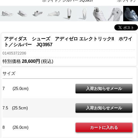
ホワイト／シルバー JQ3957
ホワイト／シ
アディダス シューズ アディゼロ エレクトリックII ホワイ
ト／シルバー JQ3957
01405372206
特別価格
28,600円
(税込)
サイズ
7 (25.0cm)
7.5 (25.5cm)
8 (26.0cm)