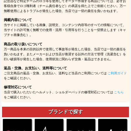
記念品など特定チームのロゴ等を使用してオーダー作成する商品については、必ずお
客様自身でロゴ権利者（チーム責任者など）の承諾を得た上でご依頼ください。万一
無断使用によるトラブルが発生した場合、当店では一切の責任を負いかねます。
掲載内容について
当サイトに掲載している画像、説明文、コンテンツ内容等のすべての情報について、
当サイトの許可無く無断での使用・流用・引用等を行うことを一切禁止します（キャ
プチャ画像含む）。
商品の取り扱いについて
万一商品を本来の目的以外で使用して事故等が発生した場合、当店では一切の責任を
負いかねます。またメーカーおよび当店が推奨する以外の方法で管理（洗濯含む）を
行い破損等が発生した場合、使用状況に関わらず交換・返品はできません。
返品・交換、お支払い、送料等について
ご注文商品の返品・交換、お支払い、送料など当店のご利用については
ご利用ガイド
をご確認ください。
修理対応について
当店で購入いただいたヘルメット、ショルダーパッドの修理対応については
こちら
をご確認ください。
ブランドで探す