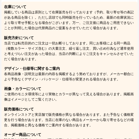
在庫について
掲載している商品は原則として在庫販売を行っております（予約、取り寄せ等の表記
がある商品を除く）。ただし店頭でも同時販売を行っているため、最新の在庫状況に
より取り寄せ手配となる場合がございます。万一、ご注文後に商品をご用意できない
ことが判明した場合は代替商品のご提案をさせていただく場合があります。
販売方針について
当店では転売目的のご注文は一切お断りしております。同じお客様による同一商品
（複数カラー・サイズ含む）の大量注文、繰り返し注文、買い占め行為など通常使用
と考えづらい注文があった場合は、当店の判断によりご注文をキャンセルさせていた
だく場合があります。
デザイン・仕様等に関するご案内
各商品画像・説明文は最新の内容を掲載するよう努めておりますが、メーカー都合に
より予告なくデザイン・パッケージ・仕様等が変更される場合があります。
画像・カラーについて
ご使用のモニタ環境等により実物とカラーが異なって見える場合があります。掲載画
像はイメージとしてご覧ください。
販売価格について
オンラインストアと実店舗で販売価格が異なる場合があります。また予告なく価格変
更を行う場合があります。当店に在庫のない商品をメーカーから取り寄せるなどの場
合、掲載価格と異なる価格でご案内する場合があります。
オーダー商品について