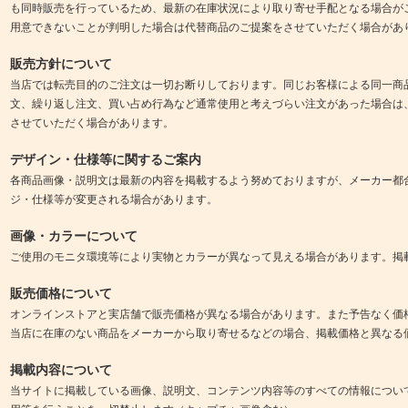
も同時販売を行っているため、最新の在庫状況により取り寄せ手配となる場合が
用意できないことが判明した場合は代替商品のご提案をさせていただく場合があ
販売方針について
当店では転売目的のご注文は一切お断りしております。同じお客様による同一商
文、繰り返し注文、買い占め行為など通常使用と考えづらい注文があった場合は
させていただく場合があります。
デザイン・仕様等に関するご案内
各商品画像・説明文は最新の内容を掲載するよう努めておりますが、メーカー都
ジ・仕様等が変更される場合があります。
画像・カラーについて
ご使用のモニタ環境等により実物とカラーが異なって見える場合があります。掲
販売価格について
オンラインストアと実店舗で販売価格が異なる場合があります。また予告なく価
当店に在庫のない商品をメーカーから取り寄せるなどの場合、掲載価格と異なる
掲載内容について
当サイトに掲載している画像、説明文、コンテンツ内容等のすべての情報につい