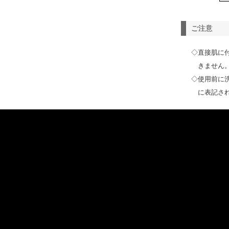
ご注意
◇直接肌に
きません
◇使用前に
に表記さ