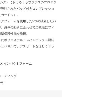
バイシス）におけるトップクラスのプロテク
で設計されたパッド付きコンプレッショ
（ガードル）。
ックフォームを使用した5つの独立したパ
が、身体の動きに合わせて柔軟性にフィ
衝撃保護性能を発揮。
れたポリエステル／スパンデックス混紡
シュパネルで、アスリートを涼しくドラ
RFLX インパクトフォーム
コーティング
い可