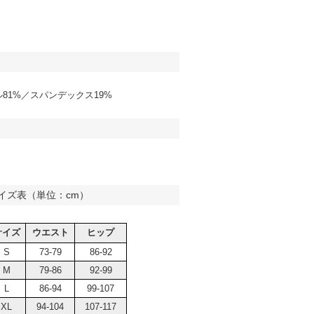
81%／スパンデックス19%
イズ表（単位：cm）
サイズ
ウエスト
ヒップ
S
73-79
86-92
M
79-86
92-99
L
86-94
99-107
XL
94-104
107-117