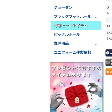
S
ジョーダン
M
フラッグフットボール
L
特別セールアイテム
XL
2X
ピックルボール
3X
野球用品
ユニフォーム作製依頼