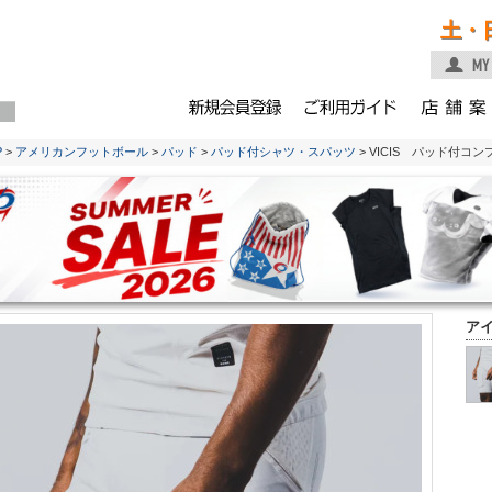
土・
P
>
アメリカンフットボール
>
パッド
>
パッド付シャツ・スパッツ
> VICIS パッド付
ア