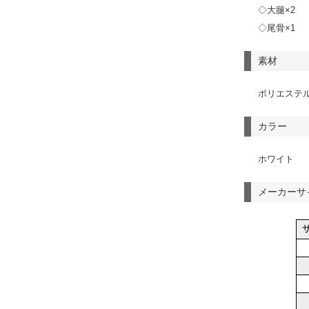
◇大腿×2
◇尾骨×1
素材
ポリエステル
カラー
ホワイト
メーカーサ