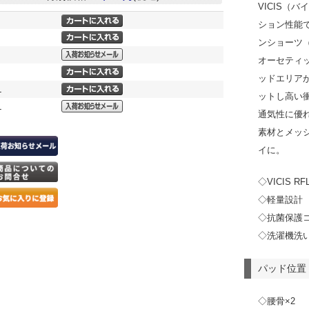
VICIS（
ション性能
ンショーツ
オーセティ
ッドエリア
L
ットし高い
L
通気性に優
素材とメッ
イに。
◇VICIS 
◇軽量設計
◇抗菌保護
◇洗濯機洗
パッド位置
◇腰骨×2