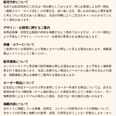
販売方針について
当店では転売目的のご注文は一切お断りしております。同じお客様による同一商品
（複数カラー・サイズ含む）の大量注文、繰り返し注文、買い占め行為など通常使用
と考えづらい注文があった場合は、当店の判断によりご注文をキャンセルさせていた
だく場合があります。
デザイン・仕様等に関するご案内
各商品画像・説明文は最新の内容を掲載するよう努めておりますが、メーカー都合に
より予告なくデザイン・パッケージ・仕様等が変更される場合があります。
画像・カラーについて
ご使用のモニタ環境等により実物とカラーが異なって見える場合があります。掲載画
像はイメージとしてご覧ください。
販売価格について
オンラインストアと実店舗で販売価格が異なる場合があります。また予告なく価格変
更を行う場合があります。当店に在庫のない商品をメーカーから取り寄せるなどの場
合、掲載価格と異なる価格でご案内する場合があります。
オーダー商品について
記念品など特定チームのロゴ等を使用してオーダー作成する商品については、必ずお
客様自身でロゴ権利者（チーム責任者など）の承諾を得た上でご依頼ください。万一
無断使用によるトラブルが発生した場合、当店では一切の責任を負いかねます。
掲載内容について
当サイトに掲載している画像、説明文、コンテンツ内容等のすべての情報について、
当サイトの許可無く無断での使用・流用・引用等を行うことを一切禁止します（キャ