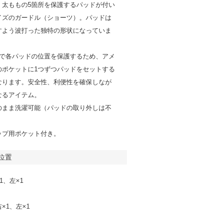
、太ももの5箇所を保護するパッドが付い
イズのガードル（ショーツ）。パッドは
すよう波打った独特の形状になっていま
けで各パッドの位置を保護するため、アメ
のポケットに1つずつパッドをセットする
なります。安全性、利便性を確保しなが
なるアイテム。
のまま洗濯可能（パッドの取り外しは不
ップ用ポケット付き。
位置
1、左×1
×1、左×1