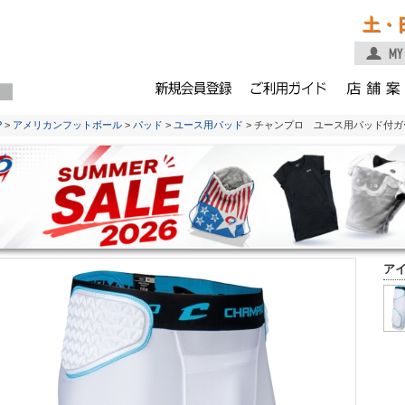
土・
P
>
アメリカンフットボール
>
パッド
>
ユース用パッド
> チャンプロ ユース用パッド付ガー
ア