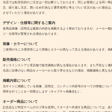
当店では転売目的のご注文は一切お断りしております。同じお客様による同一商
文、繰り返し注文、買い占め行為など通常使用と考えづらい注文があった場合は
させていただく場合があります。
デザイン・仕様等に関するご案内
各商品画像・説明文は最新の内容を掲載するよう努めておりますが、メーカー都
ジ・仕様等が変更される場合があります。
画像・カラーについて
ご使用のモニタ環境等により実物とカラーが異なって見える場合があります。掲
販売価格について
オンラインストアと実店舗で販売価格が異なる場合があります。また予告なく価
当店に在庫のない商品をメーカーから取り寄せるなどの場合、掲載価格と異なる
掲載内容について
当サイトに掲載している画像、説明文、コンテンツ内容等のすべての情報につい
用等を行うことを一切禁止します（キャプチャ画像含む）。
オーダー商品について
記念品など特定チームのロゴ等を使用してオーダー作成する商品については、必