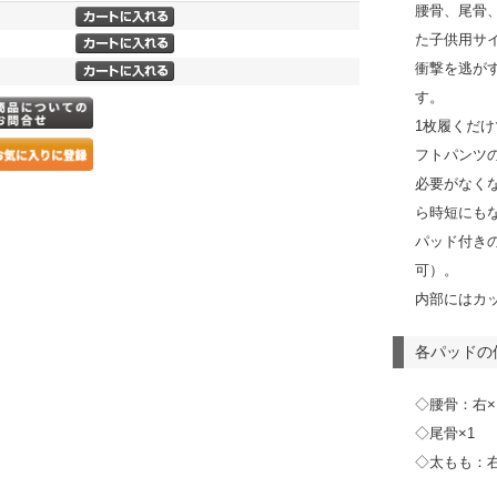
腰骨、尾骨
た子供用サ
衝撃を逃が
す。
1枚履くだ
フトパンツ
必要がなく
ら時短にも
パッド付き
可）。
内部にはカ
各パッドの
◇腰骨：右×
◇尾骨×1
◇太もも：右