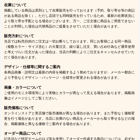
在庫について
掲載している商品は原則として在庫販売を行っております（予約、取り寄せ等の表記
がある商品を除く）。ただし店頭でも同時販売を行っているため、最新の在庫状況に
より取り寄せ手配となる場合がございます。万一、ご注文後に商品をご用意できない
ことが判明した場合は代替商品のご提案をさせていただく場合があります。
販売方針について
当店では転売目的のご注文は一切お断りしております。同じお客様による同一商品
（複数カラー・サイズ含む）の大量注文、繰り返し注文、買い占め行為など通常使用
と考えづらい注文があった場合は、当店の判断によりご注文をキャンセルさせていた
だく場合があります。
デザイン・仕様等に関するご案内
各商品画像・説明文は最新の内容を掲載するよう努めておりますが、メーカー都合に
より予告なくデザイン・パッケージ・仕様等が変更される場合があります。
画像・カラーについて
ご使用のモニタ環境等により実物とカラーが異なって見える場合があります。掲載画
像はイメージとしてご覧ください。
販売価格について
オンラインストアと実店舗で販売価格が異なる場合があります。また予告なく価格変
更を行う場合があります。当店に在庫のない商品をメーカーから取り寄せるなどの場
合、掲載価格と異なる価格でご案内する場合があります。
オーダー商品について
記念品など特定チームのロゴ等を使用してオーダー作成する商品については、必ずお