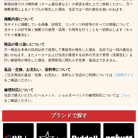
客様自身でロゴ権利者（チーム責任者など）の承諾を得た上でご依頼ください。万一
無断使用によるトラブルが発生した場合、当店では一切の責任を負いかねます。
掲載内容について
当サイトに掲載している画像、説明文、コンテンツ内容等のすべての情報について、
当サイトの許可無く無断での使用・流用・引用等を行うことを一切禁止します（キャ
プチャ画像含む）。
商品の取り扱いについて
万一商品を本来の目的以外で使用して事故等が発生した場合、当店では一切の責任を
負いかねます。またメーカーおよび当店が推奨する以外の方法で管理（洗濯含む）を
行い破損等が発生した場合、使用状況に関わらず交換・返品はできません。
返品・交換、お支払い、送料等について
ご注文商品の返品・交換、お支払い、送料など当店のご利用については
ご利用ガイド
をご確認ください。
修理対応について
当店で購入いただいたヘルメット、ショルダーパッドの修理対応については
こちら
をご確認ください。
ブランドで探す