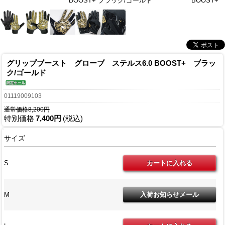
BOOST+ ブラック/ゴールド
BOOST+
グリップブースト グローブ ステルス6.0 BOOST+ ブラッ
ク/ゴールド
01119009103
通常価格8,200円
特別価格
7,400円
(税込)
サイズ
S
M