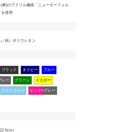
(株)のアクリル繊維「ニューターフェル
」を使用
ル／綿／ポリウレタン
ブラック
ネイビー
ブルー
グレー
グリーン
イエロー
スカイブルー
ピンク×グレー
22.0cm）