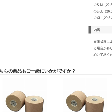
◇S-M（22.5
◇L-LL（26.
◇XL（29.5-
内容
在庫状況に
る場合があ
めご了承く
ちらの商品もご一緒にいかがですか？