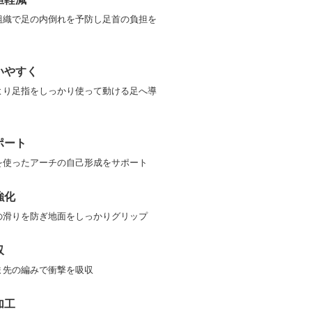
組織で足の内倒れを予防し足首の負担を
いやすく
より足指をしっかり使って動ける足へ導
ポート
を使ったアーチの自己形成をサポート
強化
の滑りを防ぎ地面をしっかりグリップ
収
ま先の編みで衝撃を吸収
加工