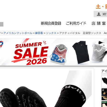
土・
P
>
アメリカンフットボール
>
練習着
>
ソックス
> アクティバイタル 足袋型ソックス Activi
ア