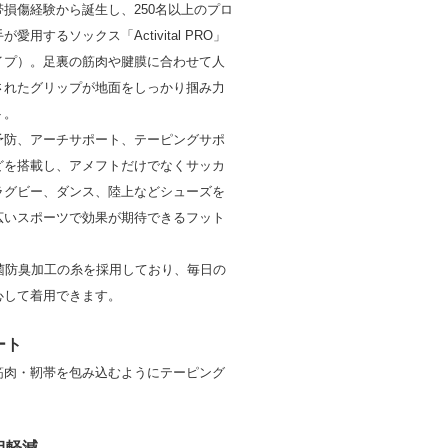
損傷経験から誕生し、250名以上のプロ
愛用するソックス「Activital PRO」
イプ）。足裏の筋肉や腱膜に合わせて人
されたグリップが地面をしっかり掴み力
ト。
予防、アーチサポート、テーピングサポ
どを搭載し、アメフトだけでなくサッカ
ラグビー、ダンス、陸上などシューズを
広いスポーツで効果が期待できるフット
。
抗菌防臭加工の糸を採用しており、毎日の
心して着用できます。
ート
筋肉・靭帯を包み込むようにテーピング
担軽減