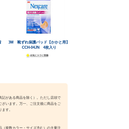
首
3M 靴ずれ保護パッド【かかと用】
CCH-04JN 4枚入り
表記がある商品を除く）。ただし店頭で
ございます。万一、ご注文後に商品をご
ります。
品（複数カラー・サイズ含む）の大量注