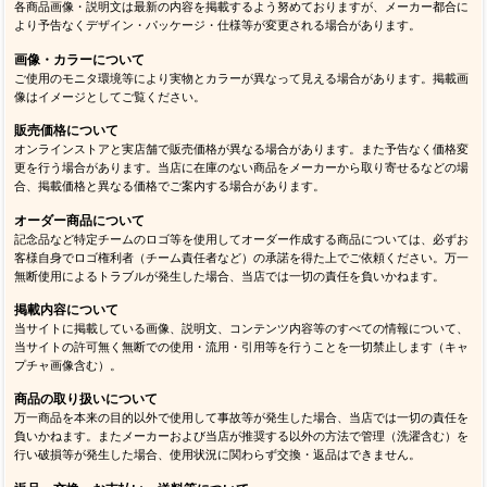
各商品画像・説明文は最新の内容を掲載するよう努めておりますが、メーカー都合に
より予告なくデザイン・パッケージ・仕様等が変更される場合があります。
画像・カラーについて
ご使用のモニタ環境等により実物とカラーが異なって見える場合があります。掲載画
像はイメージとしてご覧ください。
販売価格について
オンラインストアと実店舗で販売価格が異なる場合があります。また予告なく価格変
更を行う場合があります。当店に在庫のない商品をメーカーから取り寄せるなどの場
合、掲載価格と異なる価格でご案内する場合があります。
オーダー商品について
記念品など特定チームのロゴ等を使用してオーダー作成する商品については、必ずお
客様自身でロゴ権利者（チーム責任者など）の承諾を得た上でご依頼ください。万一
無断使用によるトラブルが発生した場合、当店では一切の責任を負いかねます。
掲載内容について
当サイトに掲載している画像、説明文、コンテンツ内容等のすべての情報について、
当サイトの許可無く無断での使用・流用・引用等を行うことを一切禁止します（キャ
プチャ画像含む）。
商品の取り扱いについて
万一商品を本来の目的以外で使用して事故等が発生した場合、当店では一切の責任を
負いかねます。またメーカーおよび当店が推奨する以外の方法で管理（洗濯含む）を
行い破損等が発生した場合、使用状況に関わらず交換・返品はできません。