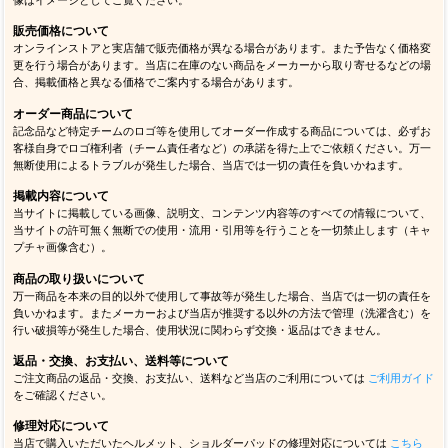
像はイメージとしてご覧ください。
販売価格について
オンラインストアと実店舗で販売価格が異なる場合があります。また予告なく価格変
更を行う場合があります。当店に在庫のない商品をメーカーから取り寄せるなどの場
合、掲載価格と異なる価格でご案内する場合があります。
オーダー商品について
記念品など特定チームのロゴ等を使用してオーダー作成する商品については、必ずお
客様自身でロゴ権利者（チーム責任者など）の承諾を得た上でご依頼ください。万一
無断使用によるトラブルが発生した場合、当店では一切の責任を負いかねます。
掲載内容について
当サイトに掲載している画像、説明文、コンテンツ内容等のすべての情報について、
当サイトの許可無く無断での使用・流用・引用等を行うことを一切禁止します（キャ
プチャ画像含む）。
商品の取り扱いについて
万一商品を本来の目的以外で使用して事故等が発生した場合、当店では一切の責任を
負いかねます。またメーカーおよび当店が推奨する以外の方法で管理（洗濯含む）を
行い破損等が発生した場合、使用状況に関わらず交換・返品はできません。
返品・交換、お支払い、送料等について
ご注文商品の返品・交換、お支払い、送料など当店のご利用については
ご利用ガイド
をご確認ください。
修理対応について
当店で購入いただいたヘルメット、ショルダーパッドの修理対応については
こちら