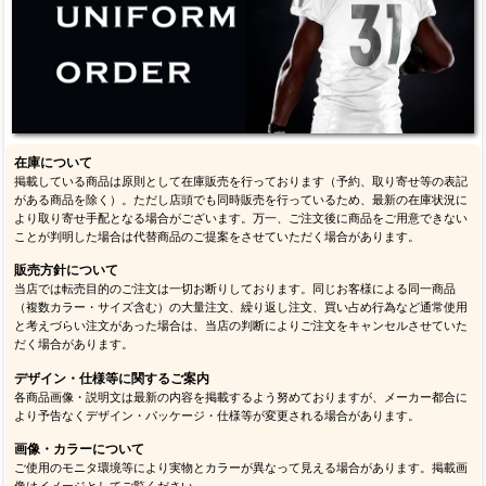
在庫について
掲載している商品は原則として在庫販売を行っております（予約、取り寄せ等の表記
がある商品を除く）。ただし店頭でも同時販売を行っているため、最新の在庫状況に
より取り寄せ手配となる場合がございます。万一、ご注文後に商品をご用意できない
ことが判明した場合は代替商品のご提案をさせていただく場合があります。
販売方針について
当店では転売目的のご注文は一切お断りしております。同じお客様による同一商品
（複数カラー・サイズ含む）の大量注文、繰り返し注文、買い占め行為など通常使用
と考えづらい注文があった場合は、当店の判断によりご注文をキャンセルさせていた
だく場合があります。
デザイン・仕様等に関するご案内
各商品画像・説明文は最新の内容を掲載するよう努めておりますが、メーカー都合に
より予告なくデザイン・パッケージ・仕様等が変更される場合があります。
画像・カラーについて
ご使用のモニタ環境等により実物とカラーが異なって見える場合があります。掲載画