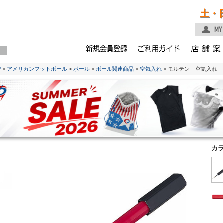
土・
P
>
アメリカンフットボール
>
ボール
>
ボール関連商品
>
空気入れ
> モルテン 空気入れ 
カ