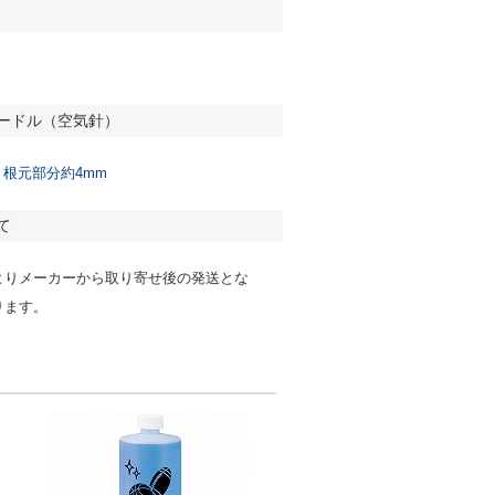
ードル（空気針）
－根元部分約4mm
て
よりメーカーから取り寄せ後の発送とな
ります。