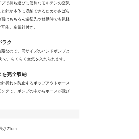
イプで持ち運びに便利なモルテンの空気
スと針が本体に収納できるためかさばら
練習はもちろん遠征先や移動時でも気軽
が可能。空気針付き。
がラク
内蔵なので、同サイズのハンドポンプと
の力で、らくらく空気を入れられます。
スを完全収納
の針折れを防止するポップアウトホース
ピングで、ポンプの中からホースが飛び
。
長さ21cm