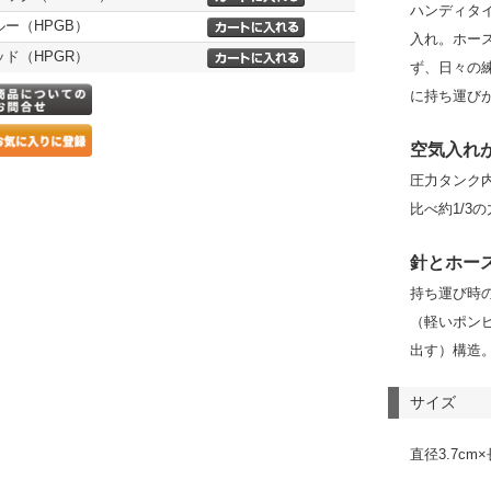
ハンディタ
ルー（HPGB）
入れ。ホー
ッド（HPGR）
ず、日々の
に持ち運び
空気入れ
圧力タンク
比べ約1/3
針とホー
持ち運び時
（軽いポン
出す）構造
サイズ
直径3.7cm×