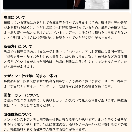
在庫について
掲載している商品は原則として在庫販売を行っております（予約、取り寄せ等の表記
がある商品を除く）。ただし店頭でも同時販売を行っているため、最新の在庫状況に
より取り寄せ手配となる場合がございます。万一、ご注文後に商品をご用意できない
ことが判明した場合は代替商品のご提案をさせていただく場合があります。
販売方針について
当店では転売目的のご注文は一切お断りしております。同じお客様による同一商品
（複数カラー・サイズ含む）の大量注文、繰り返し注文、買い占め行為など通常使用
と考えづらい注文があった場合は、当店の判断によりご注文をキャンセルさせていた
だく場合があります。
デザイン・仕様等に関するご案内
各商品画像・説明文は最新の内容を掲載するよう努めておりますが、メーカー都合に
より予告なくデザイン・パッケージ・仕様等が変更される場合があります。
画像・カラーについて
ご使用のモニタ環境等により実物とカラーが異なって見える場合があります。掲載画
像はイメージとしてご覧ください。
販売価格について
オンラインストアと実店舗で販売価格が異なる場合があります。また予告なく価格変
更を行う場合があります。当店に在庫のない商品をメーカーから取り寄せるなどの場
合、掲載価格と異なる価格でご案内する場合があります。