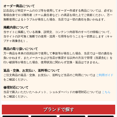
オーダー商品について
記念品など特定チームのロゴ等を使用してオーダー作成する商品については、必ずお
客様自身でロゴ権利者（チーム責任者など）の承諾を得た上でご依頼ください。万一
無断使用によるトラブルが発生した場合、当店では一切の責任を負いかねます。
掲載内容について
当サイトに掲載している画像、説明文、コンテンツ内容等のすべての情報について、
当サイトの許可無く無断での使用・流用・引用等を行うことを一切禁止します（キャ
プチャ画像含む）。
商品の取り扱いについて
万一商品を本来の目的以外で使用して事故等が発生した場合、当店では一切の責任を
負いかねます。またメーカーおよび当店が推奨する以外の方法で管理（洗濯含む）を
行い破損等が発生した場合、使用状況に関わらず交換・返品はできません。
返品・交換、お支払い、送料等について
ご注文商品の返品・交換、お支払い、送料など当店のご利用については
ご利用ガイド
をご確認ください。
修理対応について
当店で購入いただいたヘルメット、ショルダーパッドの修理対応については
こちら
をご確認ください。
ブランドで探す