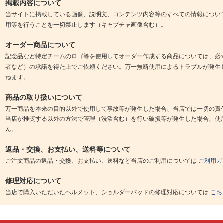
掲載内容について
当サイトに掲載している画像、説明文、コンテンツ内容等のすべての情報につい
用等を行うことを一切禁止します（キャプチャ画像含む）。
オーダー商品について
記念品など特定チームのロゴ等を使用してオーダー作成する商品については、必
者など）の承諾を得た上でご依頼ください。万一無断使用によるトラブルが発生
ねます。
商品の取り扱いについて
万一商品を本来の目的以外で使用して事故等が発生した場合、当店では一切の責
当店が推奨する以外の方法で管理（洗濯含む）を行い破損等が発生した場合、使
ん。
返品・交換、お支払い、送料等について
ご注文商品の返品・交換、お支払い、送料など当店のご利用については
ご利用ガ
修理対応について
当店で購入いただいたヘルメット、ショルダーパッドの修理対応については
こち