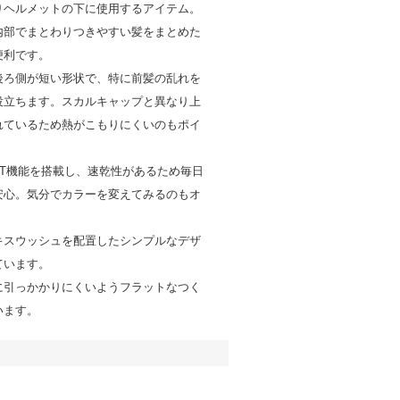
りヘルメットの下に使用するアイテム。
内部でまとわりつきやすい髪をまとめた
便利です。
後ろ側が短い形状で、特に前髪の乱れを
役立ちます。スカルキャップと異なり上
れているため熱がこもりにくいのもポイ
I-FIT機能を搭載し、速乾性があるため毎日
安心。気分でカラーを変えてみるのもオ
キスウッシュを配置したシンプルなデザ
ています。
に引っかかりにくいようフラットなつく
います。