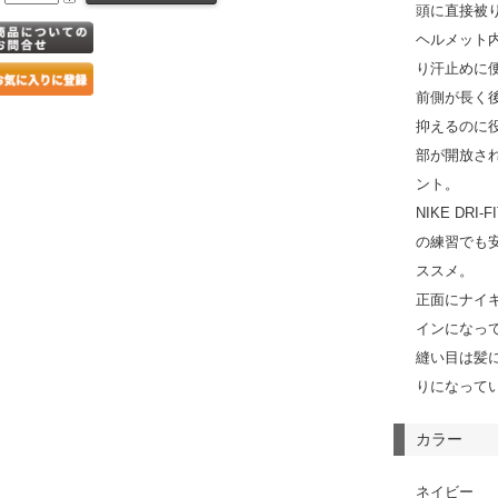
頭に直接被
ヘルメット
り汗止めに
前側が長く
抑えるのに
部が開放さ
ント。
NIKE DR
の練習でも
ススメ。
正面にナイ
インになっ
縫い目は髪
りになって
カラー
ネイビー