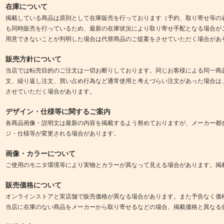
在庫について
掲載している商品は原則として在庫販売を行っております（予約、取り寄せ等の
も同時販売を行っているため、最新の在庫状況により取り寄せ手配となる場合が
用意できないことが判明した場合は代替商品のご提案をさせていただく場合があ
販売方針について
当店では転売目的のご注文は一切お断りしております。同じお客様による同一商
文、繰り返し注文、買い占め行為など通常使用と考えづらい注文があった場合は
させていただく場合があります。
デザイン・仕様等に関するご案内
各商品画像・説明文は最新の内容を掲載するよう努めておりますが、メーカー都
ジ・仕様等が変更される場合があります。
画像・カラーについて
ご使用のモニタ環境等により実物とカラーが異なって見える場合があります。掲
販売価格について
オンラインストアと実店舗で販売価格が異なる場合があります。また予告なく価
当店に在庫のない商品をメーカーから取り寄せるなどの場合、掲載価格と異なる