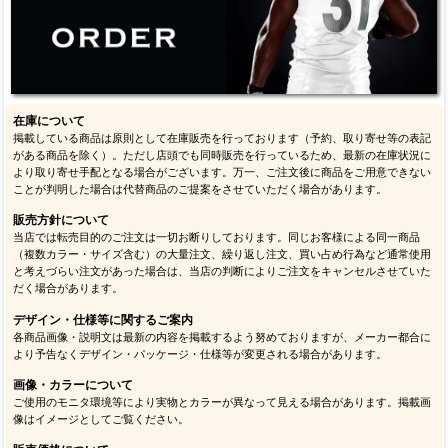
在庫について
掲載している商品は原則として在庫販売を行っております（予約、取り寄せ等の表記
がある商品を除く）。ただし店頭でも同時販売を行っているため、最新の在庫状況に
より取り寄せ手配となる場合がございます。万一、ご注文後に商品をご用意できない
ことが判明した場合は代替商品のご提案をさせていただく場合があります。
販売方針について
当店では転売目的のご注文は一切お断りしております。同じお客様による同一商品
（複数カラー・サイズ含む）の大量注文、繰り返し注文、買い占め行為など通常使用
と考えづらい注文があった場合は、当店の判断によりご注文をキャンセルさせていた
だく場合があります。
デザイン・仕様等に関するご案内
各商品画像・説明文は最新の内容を掲載するよう努めておりますが、メーカー都合に
より予告なくデザイン・パッケージ・仕様等が変更される場合があります。
画像・カラーについて
ご使用のモニタ環境等により実物とカラーが異なって見える場合があります。掲載画
像はイメージとしてご覧ください。