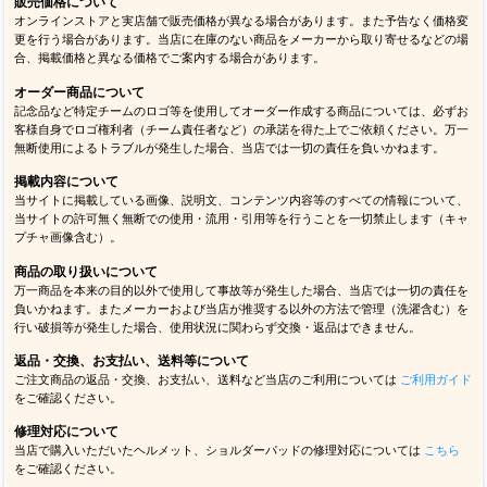
販売価格について
オンラインストアと実店舗で販売価格が異なる場合があります。また予告なく価格変
更を行う場合があります。当店に在庫のない商品をメーカーから取り寄せるなどの場
合、掲載価格と異なる価格でご案内する場合があります。
オーダー商品について
記念品など特定チームのロゴ等を使用してオーダー作成する商品については、必ずお
客様自身でロゴ権利者（チーム責任者など）の承諾を得た上でご依頼ください。万一
無断使用によるトラブルが発生した場合、当店では一切の責任を負いかねます。
掲載内容について
当サイトに掲載している画像、説明文、コンテンツ内容等のすべての情報について、
当サイトの許可無く無断での使用・流用・引用等を行うことを一切禁止します（キャ
プチャ画像含む）。
商品の取り扱いについて
万一商品を本来の目的以外で使用して事故等が発生した場合、当店では一切の責任を
負いかねます。またメーカーおよび当店が推奨する以外の方法で管理（洗濯含む）を
行い破損等が発生した場合、使用状況に関わらず交換・返品はできません。
返品・交換、お支払い、送料等について
ご注文商品の返品・交換、お支払い、送料など当店のご利用については
ご利用ガイド
をご確認ください。
修理対応について
当店で購入いただいたヘルメット、ショルダーパッドの修理対応については
こちら
をご確認ください。