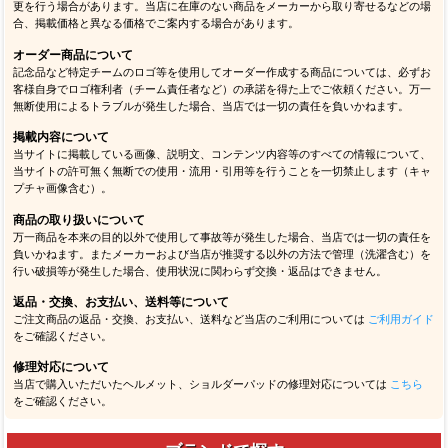
更を行う場合があります。当店に在庫のない商品をメーカーから取り寄せるなどの場
合、掲載価格と異なる価格でご案内する場合があります。
オーダー商品について
記念品など特定チームのロゴ等を使用してオーダー作成する商品については、必ずお
客様自身でロゴ権利者（チーム責任者など）の承諾を得た上でご依頼ください。万一
無断使用によるトラブルが発生した場合、当店では一切の責任を負いかねます。
掲載内容について
当サイトに掲載している画像、説明文、コンテンツ内容等のすべての情報について、
当サイトの許可無く無断での使用・流用・引用等を行うことを一切禁止します（キャ
プチャ画像含む）。
商品の取り扱いについて
万一商品を本来の目的以外で使用して事故等が発生した場合、当店では一切の責任を
負いかねます。またメーカーおよび当店が推奨する以外の方法で管理（洗濯含む）を
行い破損等が発生した場合、使用状況に関わらず交換・返品はできません。
返品・交換、お支払い、送料等について
ご注文商品の返品・交換、お支払い、送料など当店のご利用については
ご利用ガイド
をご確認ください。
修理対応について
当店で購入いただいたヘルメット、ショルダーパッドの修理対応については
こちら
をご確認ください。