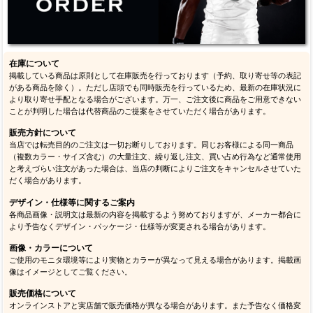
在庫について
掲載している商品は原則として在庫販売を行っております（予約、取り寄せ等の表記
がある商品を除く）。ただし店頭でも同時販売を行っているため、最新の在庫状況に
より取り寄せ手配となる場合がございます。万一、ご注文後に商品をご用意できない
ことが判明した場合は代替商品のご提案をさせていただく場合があります。
販売方針について
当店では転売目的のご注文は一切お断りしております。同じお客様による同一商品
（複数カラー・サイズ含む）の大量注文、繰り返し注文、買い占め行為など通常使用
と考えづらい注文があった場合は、当店の判断によりご注文をキャンセルさせていた
だく場合があります。
デザイン・仕様等に関するご案内
各商品画像・説明文は最新の内容を掲載するよう努めておりますが、メーカー都合に
より予告なくデザイン・パッケージ・仕様等が変更される場合があります。
画像・カラーについて
ご使用のモニタ環境等により実物とカラーが異なって見える場合があります。掲載画
像はイメージとしてご覧ください。
販売価格について
オンラインストアと実店舗で販売価格が異なる場合があります。また予告なく価格変