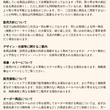
掲載している商品は原則として在庫販売を行っております（予約、取り寄せ等の表記
がある商品を除く）。ただし店頭でも同時販売を行っているため、最新の在庫状況に
より取り寄せ手配となる場合がございます。万一、ご注文後に商品をご用意できない
ことが判明した場合は代替商品のご提案をさせていただく場合があります。
販売方針について
当店では転売目的のご注文は一切お断りしております。同じお客様による同一商品
（複数カラー・サイズ含む）の大量注文、繰り返し注文、買い占め行為など通常使用
と考えづらい注文があった場合は、当店の判断によりご注文をキャンセルさせていた
だく場合があります。
デザイン・仕様等に関するご案内
各商品画像・説明文は最新の内容を掲載するよう努めておりますが、メーカー都合に
より予告なくデザイン・パッケージ・仕様等が変更される場合があります。
画像・カラーについて
ご使用のモニタ環境等により実物とカラーが異なって見える場合があります。掲載画
像はイメージとしてご覧ください。
販売価格について
オンラインストアと実店舗で販売価格が異なる場合があります。また予告なく価格変
更を行う場合があります。当店に在庫のない商品をメーカーから取り寄せるなどの場
合、掲載価格と異なる価格でご案内する場合があります。
オーダー商品について
記念品など特定チームのロゴ等を使用してオーダー作成する商品については、必ずお
客様自身でロゴ権利者（チーム責任者など）の承諾を得た上でご依頼ください。万一