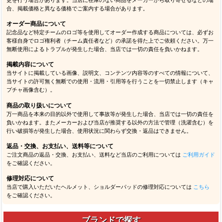
合、掲載価格と異なる価格でご案内する場合があります。
オーダー商品について
記念品など特定チームのロゴ等を使用してオーダー作成する商品については、必ずお
客様自身でロゴ権利者（チーム責任者など）の承諾を得た上でご依頼ください。万一
無断使用によるトラブルが発生した場合、当店では一切の責任を負いかねます。
掲載内容について
当サイトに掲載している画像、説明文、コンテンツ内容等のすべての情報について、
当サイトの許可無く無断での使用・流用・引用等を行うことを一切禁止します（キャ
プチャ画像含む）。
商品の取り扱いについて
万一商品を本来の目的以外で使用して事故等が発生した場合、当店では一切の責任を
負いかねます。またメーカーおよび当店が推奨する以外の方法で管理（洗濯含む）を
行い破損等が発生した場合、使用状況に関わらず交換・返品はできません。
返品・交換、お支払い、送料等について
ご注文商品の返品・交換、お支払い、送料など当店のご利用については
ご利用ガイド
をご確認ください。
修理対応について
当店で購入いただいたヘルメット、ショルダーパッドの修理対応については
こちら
をご確認ください。
ブランドで探す