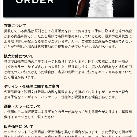
在庫について
掲載している商品は原則として在庫販売を行っております（予約、取り寄せ等の表記
がある商品を除く）。ただし店頭でも同時販売を行っているため、最新の在庫状況に
より取り寄せ手配となる場合がございます。万一、ご注文後に商品をご用意できない
ことが判明した場合は代替商品のご提案をさせていただく場合があります。
販売方針について
当店では転売目的のご注文は一切お断りしております。同じお客様による同一商品
（複数カラー・サイズ含む）の大量注文、繰り返し注文、買い占め行為など通常使用
と考えづらい注文があった場合は、当店の判断によりご注文をキャンセルさせていた
だく場合があります。
デザイン・仕様等に関するご案内
各商品画像・説明文は最新の内容を掲載するよう努めておりますが、メーカー都合に
より予告なくデザイン・パッケージ・仕様等が変更される場合があります。
画像・カラーについて
ご使用のモニタ環境等により実物とカラーが異なって見える場合があります。掲載画
像はイメージとしてご覧ください。
販売価格について
オンラインストアと実店舗で販売価格が異なる場合があります。また予告なく価格変
更を行う場合があります。当店に在庫のない商品をメーカーから取り寄せるなどの場