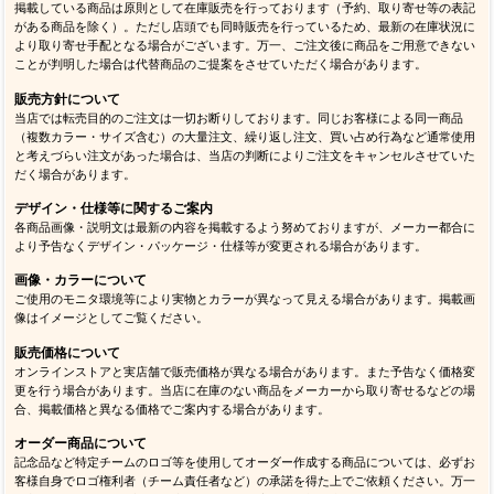
掲載している商品は原則として在庫販売を行っております（予約、取り寄せ等の表記
がある商品を除く）。ただし店頭でも同時販売を行っているため、最新の在庫状況に
より取り寄せ手配となる場合がございます。万一、ご注文後に商品をご用意できない
ことが判明した場合は代替商品のご提案をさせていただく場合があります。
販売方針について
当店では転売目的のご注文は一切お断りしております。同じお客様による同一商品
（複数カラー・サイズ含む）の大量注文、繰り返し注文、買い占め行為など通常使用
と考えづらい注文があった場合は、当店の判断によりご注文をキャンセルさせていた
だく場合があります。
デザイン・仕様等に関するご案内
各商品画像・説明文は最新の内容を掲載するよう努めておりますが、メーカー都合に
より予告なくデザイン・パッケージ・仕様等が変更される場合があります。
画像・カラーについて
ご使用のモニタ環境等により実物とカラーが異なって見える場合があります。掲載画
像はイメージとしてご覧ください。
販売価格について
オンラインストアと実店舗で販売価格が異なる場合があります。また予告なく価格変
更を行う場合があります。当店に在庫のない商品をメーカーから取り寄せるなどの場
合、掲載価格と異なる価格でご案内する場合があります。
オーダー商品について
記念品など特定チームのロゴ等を使用してオーダー作成する商品については、必ずお
客様自身でロゴ権利者（チーム責任者など）の承諾を得た上でご依頼ください。万一