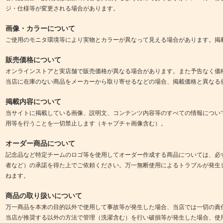
ジ・仕様等が変更される場合があります。
画像・カラーについて
ご使用のモニタ環境等により実物とカラーが異なって見える場合があります。掲
販売価格について
オンラインストアと実店舗で販売価格が異なる場合があります。また予告なく価
当店に在庫のない商品をメーカーから取り寄せるなどの場合、掲載価格と異なる
掲載内容について
当サイトに掲載している画像、説明文、コンテンツ内容等のすべての情報につい
用等を行うことを一切禁止します（キャプチャ画像含む）。
オーダー商品について
記念品など特定チームのロゴ等を使用してオーダー作成する商品については、必
者など）の承諾を得た上でご依頼ください。万一無断使用によるトラブルが発生
ねます。
商品の取り扱いについて
万一商品を本来の目的以外で使用して事故等が発生した場合、当店では一切の責
当店が推奨する以外の方法で管理（洗濯含む）を行い破損等が発生した場合、使