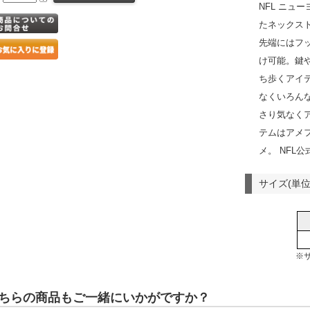
NFL ニュ
たネックス
先端にはフ
け可能。鍵
ち歩くアイ
なくいろん
さり気なく
テムはアメ
メ。 NFL
サイズ(単位
※
ちらの商品もご一緒にいかがですか？