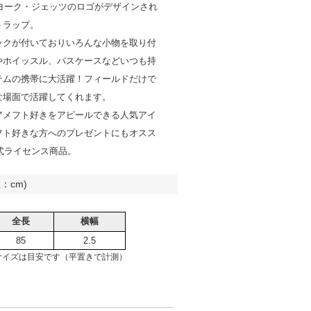
ーヨーク・ジェッツのロゴがデザインされ
トラップ。
ックが付いておりいろんな小物を取り付
やホイッスル、パスケースなどいつも持
テムの携帯に大活躍！フィールドだけで
な場面で活躍してくれます。
アメフト好きをアピールできる人気アイ
フト好きな方へのプレゼントにもオスス
公式ライセンス商品。
：cm)
全長
横幅
85
2.5
サイズは目安です（平置きで計測）