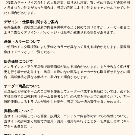
（複数カラー・サイズ含む）の大量注文、繰り返し注文、買い占め行為など通常使用
と考えづらい注文があった場合は、当店の判断によりご注文をキャンセルさせていた
だく場合があります。
デザイン・仕様等に関するご案内
各商品画像・説明文は最新の内容を掲載するよう努めておりますが、メーカー都合に
より予告なくデザイン・パッケージ・仕様等が変更される場合があります。
画像・カラーについて
ご使用のモニタ環境等により実物とカラーが異なって見える場合があります。掲載画
像はイメージとしてご覧ください。
販売価格について
オンラインストアと実店舗で販売価格が異なる場合があります。また予告なく価格変
更を行う場合があります。当店に在庫のない商品をメーカーから取り寄せるなどの場
合、掲載価格と異なる価格でご案内する場合があります。
オーダー商品について
記念品など特定チームのロゴ等を使用してオーダー作成する商品については、必ずお
客様自身でロゴ権利者（チーム責任者など）の承諾を得た上でご依頼ください。万一
無断使用によるトラブルが発生した場合、当店では一切の責任を負いかねます。
掲載内容について
当サイトに掲載している画像、説明文、コンテンツ内容等のすべての情報について、
当サイトの許可無く無断での使用・流用・引用等を行うことを一切禁止します（キャ
プチャ画像含む）。