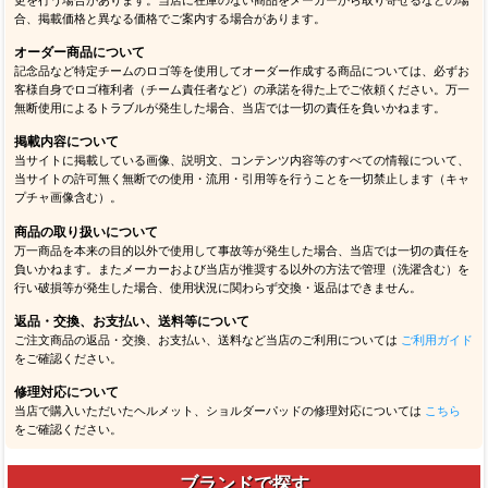
合、掲載価格と異なる価格でご案内する場合があります。
オーダー商品について
記念品など特定チームのロゴ等を使用してオーダー作成する商品については、必ずお
客様自身でロゴ権利者（チーム責任者など）の承諾を得た上でご依頼ください。万一
無断使用によるトラブルが発生した場合、当店では一切の責任を負いかねます。
掲載内容について
当サイトに掲載している画像、説明文、コンテンツ内容等のすべての情報について、
当サイトの許可無く無断での使用・流用・引用等を行うことを一切禁止します（キャ
プチャ画像含む）。
商品の取り扱いについて
万一商品を本来の目的以外で使用して事故等が発生した場合、当店では一切の責任を
負いかねます。またメーカーおよび当店が推奨する以外の方法で管理（洗濯含む）を
行い破損等が発生した場合、使用状況に関わらず交換・返品はできません。
返品・交換、お支払い、送料等について
ご注文商品の返品・交換、お支払い、送料など当店のご利用については
ご利用ガイド
をご確認ください。
修理対応について
当店で購入いただいたヘルメット、ショルダーパッドの修理対応については
こちら
をご確認ください。
ブランドで探す