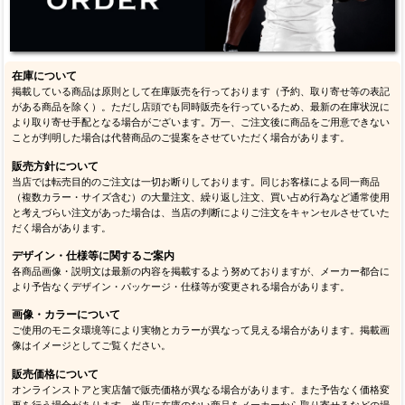
在庫について
掲載している商品は原則として在庫販売を行っております（予約、取り寄せ等の表記
がある商品を除く）。ただし店頭でも同時販売を行っているため、最新の在庫状況に
より取り寄せ手配となる場合がございます。万一、ご注文後に商品をご用意できない
ことが判明した場合は代替商品のご提案をさせていただく場合があります。
販売方針について
当店では転売目的のご注文は一切お断りしております。同じお客様による同一商品
（複数カラー・サイズ含む）の大量注文、繰り返し注文、買い占め行為など通常使用
と考えづらい注文があった場合は、当店の判断によりご注文をキャンセルさせていた
だく場合があります。
デザイン・仕様等に関するご案内
各商品画像・説明文は最新の内容を掲載するよう努めておりますが、メーカー都合に
より予告なくデザイン・パッケージ・仕様等が変更される場合があります。
画像・カラーについて
ご使用のモニタ環境等により実物とカラーが異なって見える場合があります。掲載画
像はイメージとしてご覧ください。
販売価格について
オンラインストアと実店舗で販売価格が異なる場合があります。また予告なく価格変
更を行う場合があります。当店に在庫のない商品をメーカーから取り寄せるなどの場