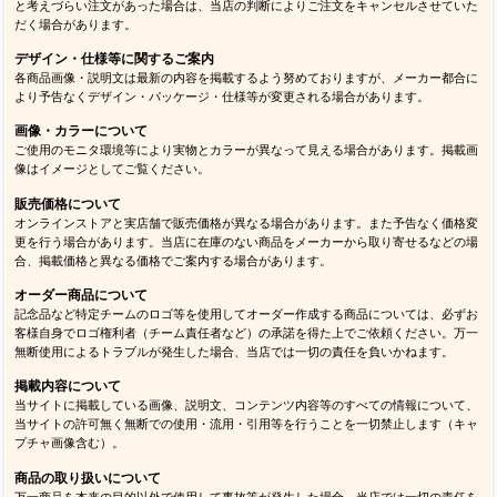
と考えづらい注文があった場合は、当店の判断によりご注文をキャンセルさせていた
だく場合があります。
デザイン・仕様等に関するご案内
各商品画像・説明文は最新の内容を掲載するよう努めておりますが、メーカー都合に
より予告なくデザイン・パッケージ・仕様等が変更される場合があります。
画像・カラーについて
ご使用のモニタ環境等により実物とカラーが異なって見える場合があります。掲載画
像はイメージとしてご覧ください。
販売価格について
オンラインストアと実店舗で販売価格が異なる場合があります。また予告なく価格変
更を行う場合があります。当店に在庫のない商品をメーカーから取り寄せるなどの場
合、掲載価格と異なる価格でご案内する場合があります。
オーダー商品について
記念品など特定チームのロゴ等を使用してオーダー作成する商品については、必ずお
客様自身でロゴ権利者（チーム責任者など）の承諾を得た上でご依頼ください。万一
無断使用によるトラブルが発生した場合、当店では一切の責任を負いかねます。
掲載内容について
当サイトに掲載している画像、説明文、コンテンツ内容等のすべての情報について、
当サイトの許可無く無断での使用・流用・引用等を行うことを一切禁止します（キャ
プチャ画像含む）。
商品の取り扱いについて
万一商品を本来の目的以外で使用して事故等が発生した場合、当店では一切の責任を